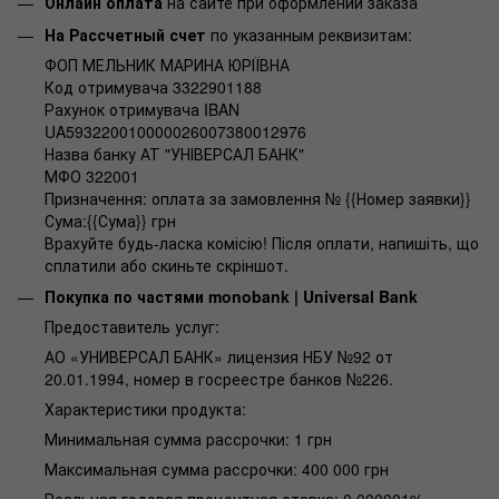
Онлайн оплата
на сайте при оформлении заказа
На Рассчетный счет
по указанным реквизитам:
ФОП МЕЛЬНИК МАРИНА ЮРІЇВНА
Код отримувача 3322901188
Рахунок отримувача IBAN
UA593220010000026007380012976
Назва банку АТ "УНІВЕРСАЛ БАНК"
МФО 322001
Призначення: оплата за замовлення № {{Номер заявки}}
Сума:{{Сума}} грн
Врахуйте будь-ласка комісію! Після оплати, напишіть, що
сплатили або скиньте скріншот.
Покупка по частями monobank | Universal Bank
Предоставитель услуг:
АО «УНИВЕРСАЛ БАНК» лицензия НБУ №92 от
20.01.1994, номер в госреестре банков №226.
Характеристики продукта:
Минимальная сумма рассрочки: 1 грн
Максимальная сумма рассрочки: 400 000 грн
Реальная годовая процентная ставка: 0,000001%