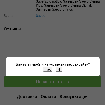
Superautomatica, Запчасти Saeco Vienna
Plus, Запчасти Saeco Vienna Digital,
Запчасти Saeco Stratos
Бренд
Saeco
Отзывы
Добавьте первый отзыв
Бажаєте перейти на українську версію сайту?
Так
Ні
Написать отзыв
Доставка
Оплата
Консультация