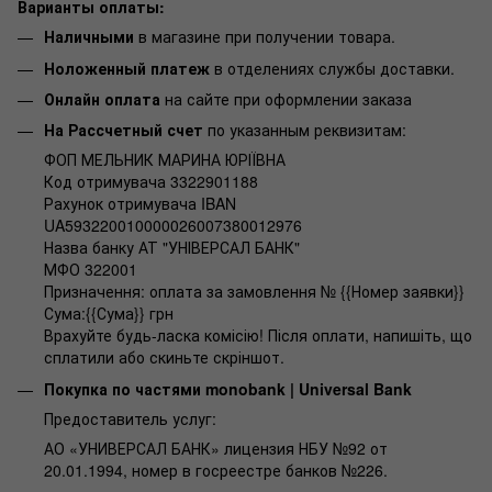
Варианты оплаты:
Наличными
в магазине при получении товара.
Ноложенный платеж
в отделениях службы доставки.
Онлайн оплата
на сайте при оформлении заказа
На Рассчетный счет
по указанным реквизитам:
ФОП МЕЛЬНИК МАРИНА ЮРІЇВНА
Код отримувача 3322901188
Рахунок отримувача IBAN
UA593220010000026007380012976
Назва банку АТ "УНІВЕРСАЛ БАНК"
МФО 322001
Призначення: оплата за замовлення № {{Номер заявки}}
Сума:{{Сума}} грн
Врахуйте будь-ласка комісію! Після оплати, напишіть, що
сплатили або скиньте скріншот.
Покупка по частями monobank | Universal Bank
Предоставитель услуг:
АО «УНИВЕРСАЛ БАНК» лицензия НБУ №92 от
20.01.1994, номер в госреестре банков №226.