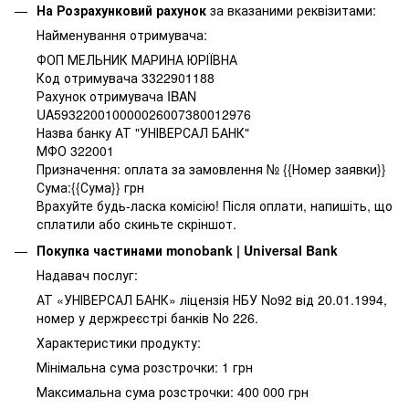
На Розрахунковий рахунок
за вказаними реквізитами:
Найменування отримувача:
ФОП МЕЛЬНИК МАРИНА ЮРІЇВНА
Код отримувача 3322901188
Рахунок отримувача IBAN
UA593220010000026007380012976
Назва банку АТ "УНІВЕРСАЛ БАНК"
МФО 322001
Призначення: оплата за замовлення № {{Номер заявки}}
Сума:{{Сума}} грн
Врахуйте будь-ласка комісію! Після оплати, напишіть, що
сплатили або скиньте скріншот.
Покупка частинами monobank | Universal Bank
Надавач послуг:
АТ «УНІВЕРСАЛ БАНК» ліцензія НБУ No92 від 20.01.1994,
номер у держреєстрі банків No 226.
Характеристики продукту:
Мінімальна сума розстрочки: 1 грн
Максимальна сума розстрочки: 400 000 грн