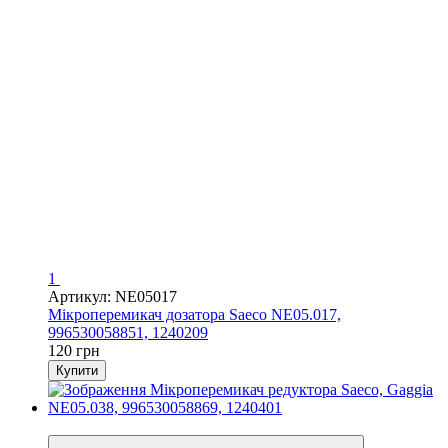
1
Артикул: NE05017
Мікроперемикач дозатора Saeco NE05.017,
996530058851, 1240209
120 грн
Купити
3