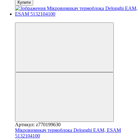
Купити
3
Артикул: z770199630
Мікровимикач термоблока Delonghi EAM, ESAM
5132104100