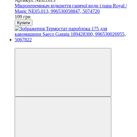
Артикул: NE05.013
Мікроперемикач відкриття гарячої води і пара Royal /
Magiс NE05.013, 996530058847, 5074720
109 грн
Купити
3