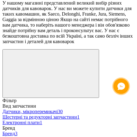
У
нашому
магазині
представлений
великий
вибір
різних
датчиків
для
кавоварок
.
У нас ви можете купити датчики для
таких кавомашин, як Saeco, Delonghi, Franke, Jura, Siemens,
Gaggia за відмінною ціною
Якщо
на
сайті
немає
потрібного
вам
датчика
,
то
наберіть
нашого
менеджера
і
він
обов'язково
знайде
потрібну
вам
деталь
і
проконсультує
вас
.
У
нас
є
безкоштовна
доставка
по
всій
Україні
,
а
так
само
безліч
інших
запчастин
і
деталей
для
кавоварок
ОНЛАЙН ЧАТ
Фільтр
Вид запчастини
Датчики, мікроперемикачі
30
Шестерні та редукторні запчастини
1
Електронні плати
1
Бренд
Бренд
3