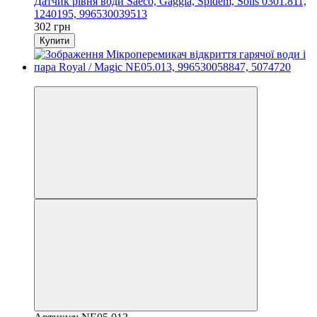
Датчик рівня води Saeco, Gaggia, Spidem, Solis 0301.811,
1240195, 996530039513
302 грн
Купити
3