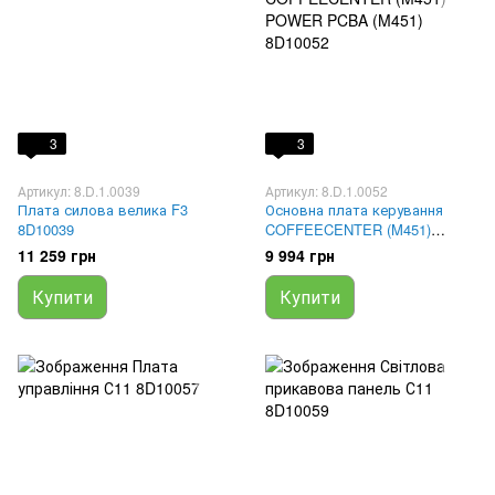
3
3
Артикул: 8.D.1.0039
Артикул: 8.D.1.0052
Плата силова велика F3
Основна плата керування
8D10039
COFFEECENTER (M451)
POWER PCBA (M451) 8D10052
11 259 грн
9 994 грн
Купити
Купити