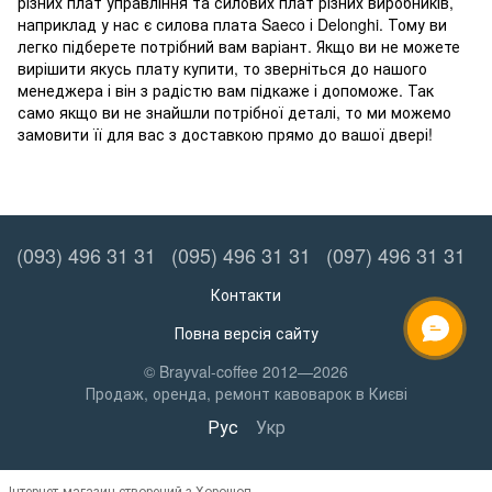
різних плат управління та силових плат різних виробників,
наприклад у нас є силова плата Saeco і Delonghi. Тому ви
легко підберете потрібний вам варіант. Якщо ви не можете
вирішити якусь плату купити, то зверніться до нашого
менеджера і він з радістю вам підкаже і допоможе. Так
само якщо ви не знайшли потрібної деталі, то ми можемо
замовити її для вас з доставкою прямо до вашої двері!
(093) 496 31 31
(095) 496 31 31
(097) 496 31 31
Контакти
Повна версія сайту
ОНЛАЙН ЧАТ
© Brayval-coffee 2012—2026
Продаж, оренда, ремонт кавоварок в Києві
Рус
Укр
Інтернет-магазин створений з Хорошоп