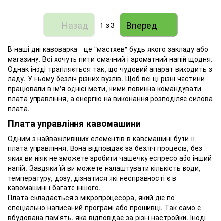
Назад
Вперед
1
з 3
В наші дні кавоварка - це "мастхев" будь-якого закладу або
магазину. Всі хочуть пити смачний і ароматний напій щодня.
Однак іноді трапляється так, що чудовий апарат виходить з
ладу. У ньому безліч різних вузлів. Щоб всі ці різні частини
працювали в ім'я однієї мети, ними повинна командувати
плата управління, а енергію на виконання розподіляє силова
плата.
Плата управління кавомашини
Одним з найважливіших елементів в кавомашині бути її
плата управління. Вона відповідає за безліч процесів, без
яких ви ніяк не зможете зробити чашечку еспресо або інший
напій. Завдяки їй ви можете налаштувати кількість води,
температуру, дозу, дізнатися які несправності є в
кавомашині і багато іншого.
Плата складається з мікропроцесора, який діє по
спеціально написаний програмі або прошивці. Так само є
вбудована пам'ять, яка відповідає за різні настройки. Іноді