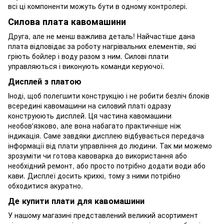
всі ці компоненти можуть бути в одному контролері.
Силова плата кавомашини
Друга, але не менш важлива деталь! Найчастіше дана
плата відповідає за роботу нагрівальних елементів, які
гріють бойлер і воду разом з ним. Силові плати
управляються і виконують команди керуючої.
Дисплей з платою
Іноді, щоб полегшити конструкцію і не робити безліч блоків
всередині кавомашини на силовий платі одразу
конструюють дисплей. Ця частина кавомашини
необов'язково, але вона набагато практичніше ніж
індикація. Саме завдяки дисплею відбувається передача
інформації від плати управління до людини. Так ми можемо
зрозуміти чи готова кавоварка до використання або
необхідний ремонт, або просто потрібно додати води або
кави. Дисплеї досить крихкі, тому з ними потрібно
обходитися акуратно.
Де купити плати для кавомашини
У нашому магазині представлений великий асортимент