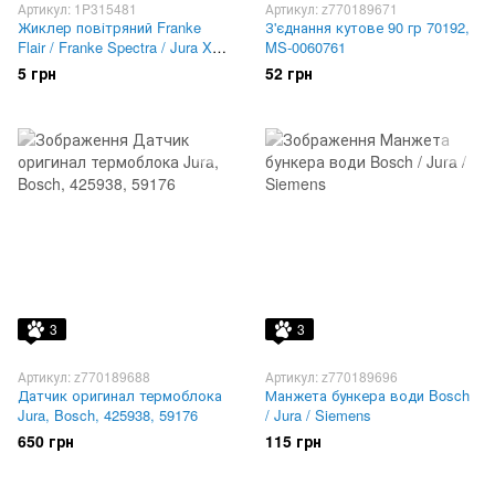
Артикул: 1P315481
Артикул: z770189671
Жиклер повітряний Franke
З'єднання кутове 90 гр 70192,
Flair / Franke Spectra / Jura X9
MS-0060761
(Оригінал) 1P315481
5 грн
52 грн
3
3
Артикул: z770189688
Артикул: z770189696
Датчик оригинал термоблока
Манжета бункера води Bosch
Jura, Bosch, 425938, 59176
/ Jura / Siemens
650 грн
115 грн