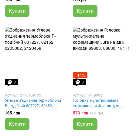
MS-0053792, MS-0926181
Купити
Купити
−14%
3
3
Артикул: z770189733
Артикул: MK9003
Углове з'єднання термоблока
Головка мультиклапана
F-подібний 607227, 62152,
кофемашини Jura на два
0205002, 2120456
виходи 69603, 66630, 16171
165 грн
573 грн
669 грн
Купити
Купити