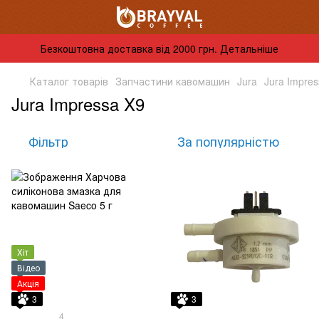
Безкоштовна доставка від 2000 грн. Детальніше
Каталог товарів
Запчастини кавомашин
Jura
Jura Impres
Jura Impressa X9
Фільтр
За популярністю
Хіт
Відео
Акція
3
3
4