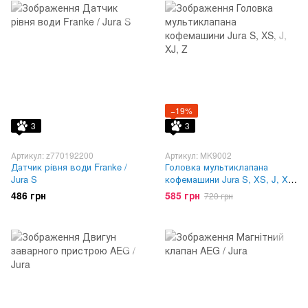
−19%
3
3
Артикул: z770192200
Артикул: MK9002
Датчик рівня води Franke /
Головка мультиклапана
Jura S
кофемашини Jura S, XS, J, XJ,
Z
486 грн
585 грн
720 грн