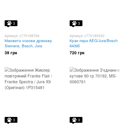
3
3
Артикул: z770198764
Артикул: z770185930
Манжета основи дренажу
Кран пара AEG/Jura/Bosch
Siemens, Bosch, Jura
64395
39 грн
720 грн
3
3