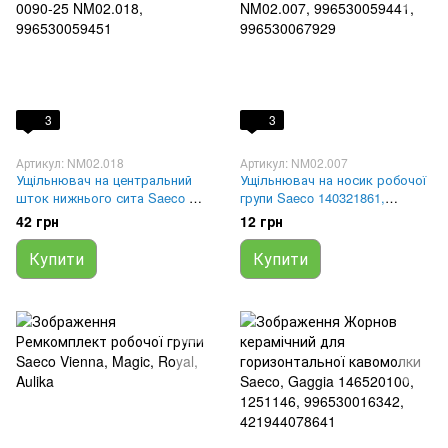
3
3
Артикул: NM02.018
Артикул: NM02.007
Ущільнювач на центральний
Ущільнювач на носик робочої
шток нижнього сита Saeco OR
групи Saeco 140321861,
0090-25 NM02.018,
NM02.007, 996530059441,
42 грн
12 грн
996530059451
996530067929
Купити
Купити