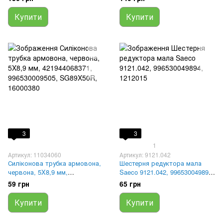
(8мм) 144650300, 41555143,
Saeco 996530017952 ,
NV99.001, C439900695, LF
149198350, 1251152
Купити
Купити
1160002
3
3
1
Артикул: 11034060
Артикул: 9121.042
Силіконова трубка армовона,
Шестерня редуктора мала
червона, 5X8,9 мм,
Saeco 9121.042, 996530049894,
421944068371, 996530009505,
1212015
59 грн
65 грн
SG89X50R, 16000380
Купити
Купити