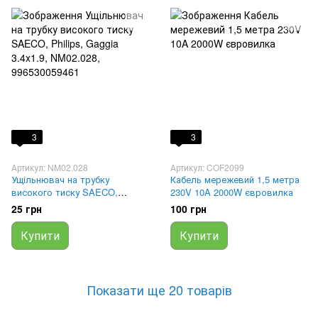
3
3
Артикул: NM02.028
Артикул: COF2099
Ущільнювач на трубку
Кабель мережевий 1,5 метра
високого тиску SAECO,
230V 10A 2000W євровилка
Philips, Gaggia 3.4x1.9,
25 грн
100 грн
NM02.028, 996530059461
Купити
Купити
Показати ще 20 товарів