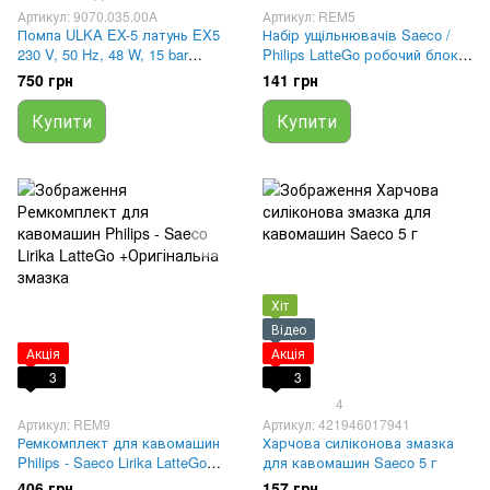
Артикул: 9070.035.00A
Артикул: REM5
Помпа ULKA EX-5 латунь EX5
Набір ущільнювачів Saeco /
230 V, 50 Hz, 48 W, 15 bar
Philips LatteGo робочий блок і
9070.035.00A, 421941305991,
кавовий клапан
750 грн
141 грн
1122735
Купити
Купити
Хіт
Відео
Акція
Акція
3
3
4
Артикул: REM9
Артикул: 421946017941
Ремкомплект для кавомашин
Харчова силіконова змазка
Philips - Saeco Lirika LatteGo
для кавомашин Saeco 5 г
+Оригінальна змазка
406 грн
157 грн