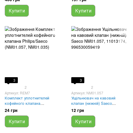
Купити
Купити
3
3
2
2
Артикул: REM7
Артикул: NM01.057
Комплект уплотнителей
Ущільнювач на кавовий
кофейного клапана
клапан (нижній) Saeco
Philips/Saeco (NM01.057,
NM01.057, 11013174,
24 грн
12 грн
NM01.035)
996530059419
Купити
Купити