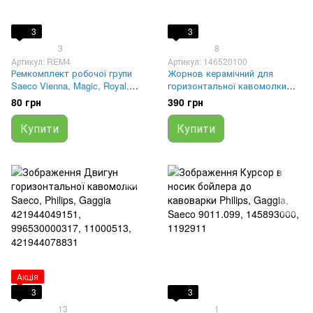
3
3
3
8
Артикул: REM4
Артикул: 146520100
Ремкомплект робочої групи
Жорнов керамічний для
Saeco Vienna, Magic, Royal,
горизонтальної кавомолки
Aulika
Saeco, Gaggia 146520100,
80 грн
390 грн
1251146, 996530016342,
421944078641
Купити
Купити
Акція
3
3
13
1