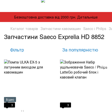
Безкоштовна доставка від 2000 грн. Детальніше
Каталог товарів
Запчастини кавомашин
Saeco і Philips
З
Запчастини Saeco Exprelia HD 8852
Фільтр
За популярністю
Відео
3
3
11