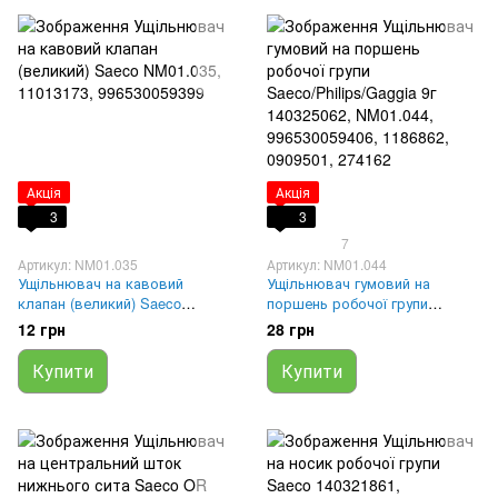
Акція
Акція
3
3
7
Артикул: NM01.035
Артикул: NM01.044
Ущільнювач на кавовий
Ущільнювач гумовий на
клапан (великий) Saeco
поршень робочої групи
NM01.035, 11013173,
Saeco/Philips/Gaggia 9г
12 грн
28 грн
996530059399
140325062, NM01.044,
996530059406, 1186862,
Купити
Купити
0909501, 274162