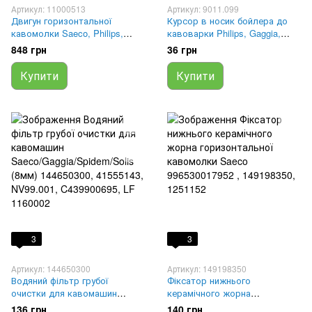
Артикул: 11000513
Артикул: 9011.099
Двигун горизонтальної
Курсор в носик бойлера до
кавомолки Saeco, Philips,
кавоварки Philips, Gaggia,
Gaggia 421944049151,
Saeco 9011.099, 145893000,
848 грн
36 грн
996530000317, 11000513,
1192911
421944078831
Купити
Купити
3
3
Артикул: 144650300
Артикул: 149198350
Водяний фільтр грубої
Фіксатор нижнього
очистки для кавомашин
керамічного жорна
Saeco/Gaggia/Spidem/Solis
горизонтальної кавомолки
136 грн
140 грн