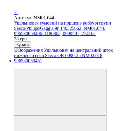
7
Артикул: NM01.044
Ущільнювач гумовий на поршень робочої групи
Saeco/Philips/Gaggia 9г 140325062, NM01.044,
996530059406, 1186862, 0909501, 274162
28 грн
Купити
3