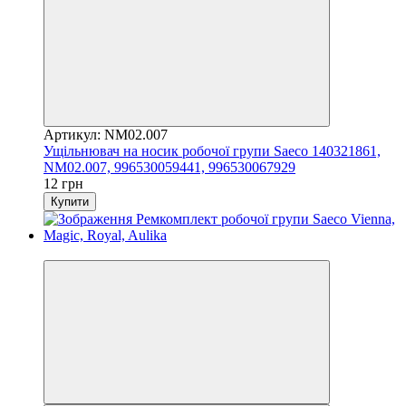
Артикул: NM02.007
Ущільнювач на носик робочої групи Saeco 140321861,
NM02.007, 996530059441, 996530067929
12 грн
Купити
3