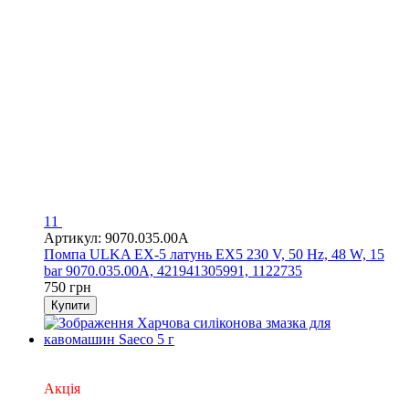
11
Артикул: 9070.035.00A
Помпа ULKA EX-5 латунь EX5 230 V, 50 Hz, 48 W, 15
bar 9070.035.00A, 421941305991, 1122735
750 грн
Купити
Хіт
Відео
Акція
3