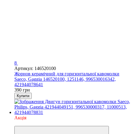
8
Артикул: 146520100
Жорнов керамічний для горизонтальної кавомолки
Saeco, Gaggia 146520100, 1251146, 996530016342,
421944078641
390 грн
Купити
Акція
3