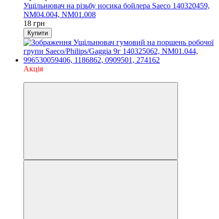
Ущільнювач на різьбу носика бойлера Saeco 140320459,
NM04.004, NM01.008
18 грн
Купити
Акція
3