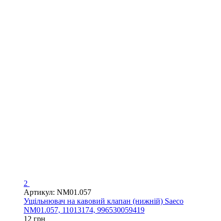
2
Артикул: NM01.057
Ущільнювач на кавовий клапан (нижній) Saeco
NM01.057, 11013174, 996530059419
12 грн