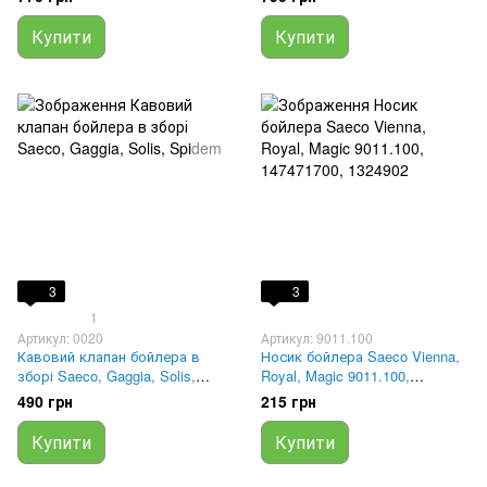
Купити
Купити
3
3
1
Артикул: 0020
Артикул: 9011.100
Кавовий клапан бойлера в
Носик бойлера Saeco Vienna,
зборі Saeco, Gaggia, Solis,
Royal, Magic 9011.100,
Spidem
147471700, 1324902
490 грн
215 грн
Купити
Купити