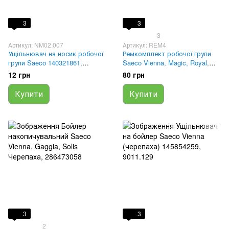
3
3
3
Артикул: NM02.007
Артикул: REM4
Ущільнювач на носик робочої
Ремкомплект робочої групи
групи Saeco 140321861,
Saeco Vienna, Magic, Royal,
NM02.007, 996530059441,
Aulika
12 грн
80 грн
996530067929
Купити
Купити
3
3
2