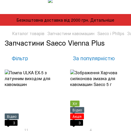
Безкоштовна доставка від 2000 грн. Детальніше
Каталог товарів
Запчастини кавомашин
Saeco і Philips
З
Запчастини Saeco Vienna Plus
Фільтр
За популярністю
Хіт
Відео
Відео
Акція
3
3
11
4