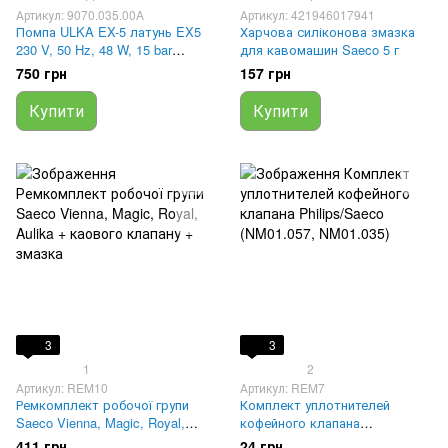
Артикул: 9070.035.00A
Артикул: 421946017941
Помпа ULKA EX-5 латунь EX5
Харчова силіконова змазка
230 V, 50 Hz, 48 W, 15 bar
для кавомашин Saeco 5 г
9070.035.00A, 421941305991,
750 грн
157 грн
1122735
Купити
Купити
3
3
1
2
Артикул: REM10
Артикул: REM7
Ремкомплект робочої групи
Комплект уплотнителей
Saeco Vienna, Magic, Royal,
кофейного клапана
Aulika + каового клапану +
Philips/Saeco (NM01.057,
411 грн
24 грн