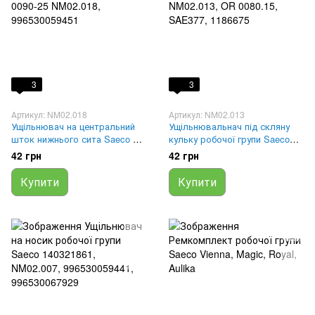
3
3
Артикул: NM02.018
Артикул: NM02.013
Ущільнювач на центральний
Ущільнювальнач під скляну
шток нижнього сита Saeco OR
кульку робочої групи Saeco
0090-25 NM02.018,
NM02.013, OR 0080.15,
42 грн
42 грн
996530059451
SAE377, 1186675
Купити
Купити