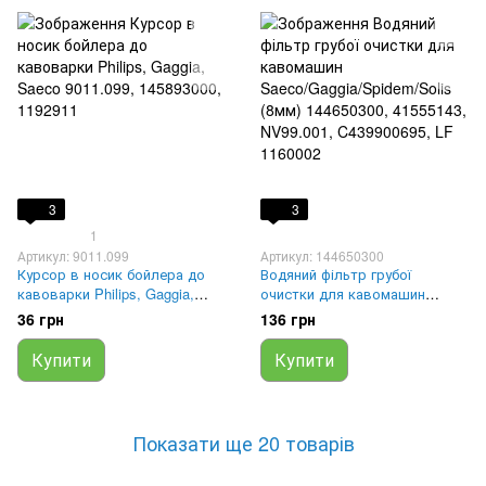
3
3
1
Артикул: 9011.099
Артикул: 144650300
Курсор в носик бойлера до
Водяний фільтр грубої
кавоварки Philips, Gaggia,
очистки для кавомашин
Saeco 9011.099, 145893000,
Saeco/Gaggia/Spidem/Solis
36 грн
136 грн
1192911
(8мм) 144650300, 41555143,
NV99.001, C439900695, LF
Купити
Купити
1160002
Показати ще 20 товарів