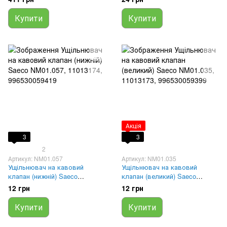
змазка
NM01.035)
Купити
Купити
Акція
3
3
2
Артикул: NM01.057
Артикул: NM01.035
Ущільнювач на кавовий
Ущільнювач на кавовий
клапан (нижній) Saeco
клапан (великий) Saeco
NM01.057, 11013174,
NM01.035, 11013173,
12 грн
12 грн
996530059419
996530059399
Купити
Купити