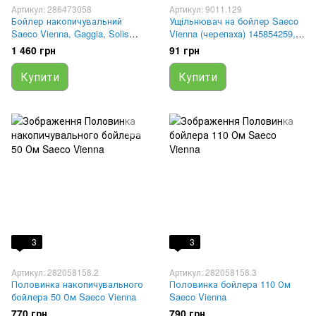
Артикул: 286473058
Артикул: 9011.129
Бойлер накопичувальний
Ущільнювач на бойлер Saeco
Saeco Vienna, Gaggia, Solis
Vienna (черепаха) 145854259,
Черепаха, 286473058
9011.129
1 460 грн
91 грн
Купити
Купити
3
3
Артикул: 282058158.2
Артикул: 282058158.3
Половинка накопичувального
Половинка бойлера 110 Ом
бойлера 50 Ом Saeco Vienna
Saeco Vienna
770 грн
790 грн