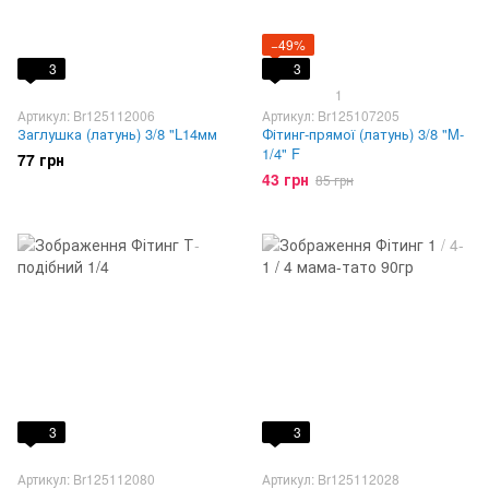
−49%
3
3
1
Артикул: Br125112006
Артикул: Br125107205
Заглушка (латунь) 3/8 "L14мм
Фітинг-прямої (латунь) 3/8 "M-
1/4" F
77 грн
43 грн
85 грн
3
3
Артикул: Br125112080
Артикул: Br125112028