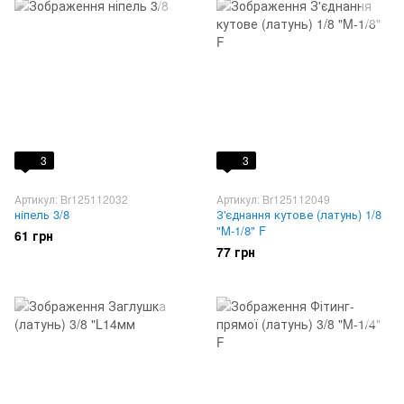
3
3
Артикул: Br125112032
Артикул: Br125112049
ніпель 3/8
З'єднання кутове (латунь) 1/8
"M-1/8" F
61 грн
77 грн