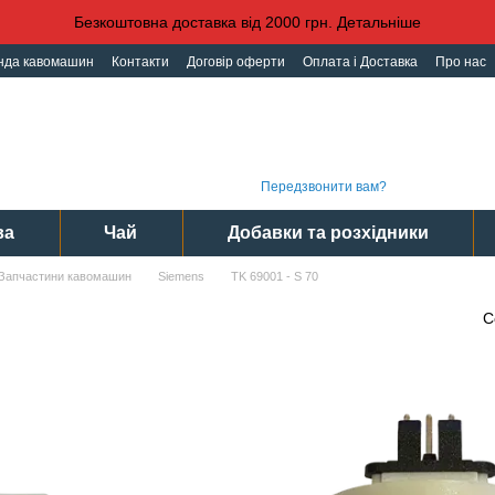
Безкоштовна доставка від 2000 грн. Детальніше
нда кавомашин
Контакти
Договір оферти
Оплата і Доставка
Про нас
іденційності
Угода користувача
Графі
(093) 496 31 31
Інте
(095) 496 31 31
Сер
(097) 496 31 31
Пн-Пт
Передзвонити вам?
ва
Чай
Добавки та розхідники
Запчастини кавомашин
Siemens
TK 69001 - S 70
С