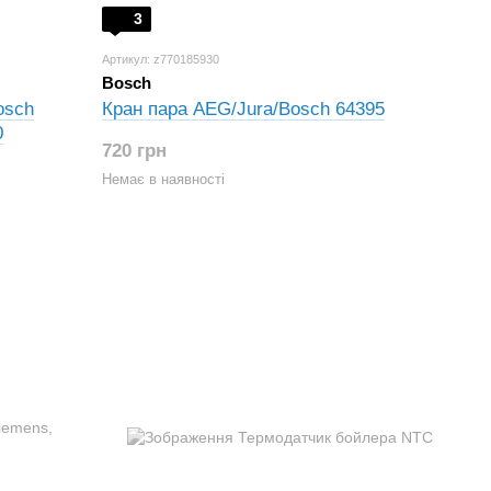
3
Артикул: z770185930
Bosch
osch
Кран пара AEG/Jura/Bosch 64395
0
720 грн
Немає в наявності