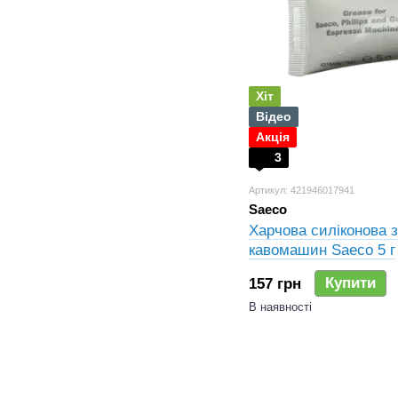
Хіт
Відео
Акція
3
Артикул: 421946017941
Saeco
Харчова силіконова 
кавомашин Saeco 5 г
Купити
157 грн
В наявності