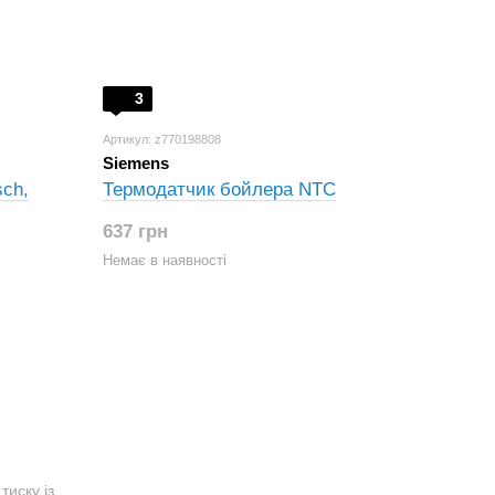
3
Артикул: z770198808
Siemens
ch,
Термодатчик бойлера NTC
637 грн
Немає в наявності