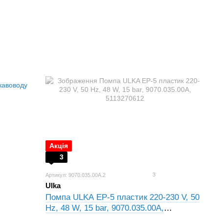
Акція
3
3
Артикул: 9070.035.00A.2
Ulka
Помпа ULKA EP-5 пластик 220-230 V, 50
Hz, 48 W, 15 bar, 9070.035.00A,
5113270612