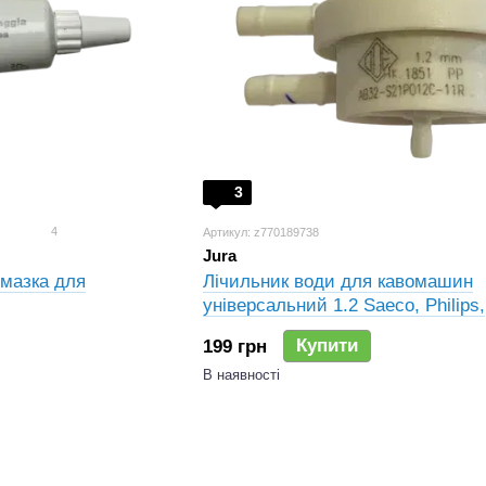
3
4
Артикул: z770189738
Jura
змазка для
Лічильник води для кавомашин
універсальний 1.2 Saeco, Philips,
Delonghi, Jura, Siemens, Bosch
Купити
199 грн
5213214671, 5213225251
В наявності