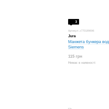
3
Артикул: z770189696
Jura
Манжета бункера води
Siemens
115 грн
Немає в наявності