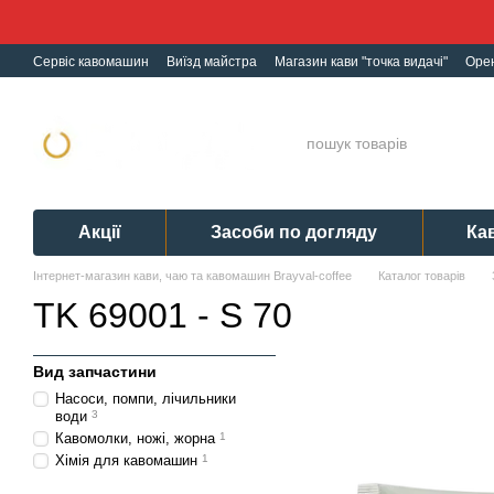
Перейти до основного контенту
Сервіс кавомашин
Виїзд майстра
Магазин кави "точка видачі"
Оре
Ремонт кавомашин
Гарантія
Обмін і Повернення
Політика конф
Акції
Засоби по догляду
Ка
Інтернет-магазин кави, чаю та кавомашин Brayval-coffee
Каталог товарів
TK 69001 - S 70
Вид запчастини
Насоси, помпи, лічильники
води
3
Кавомолки, ножі, жорна
1
Хімія для кавомашин
1