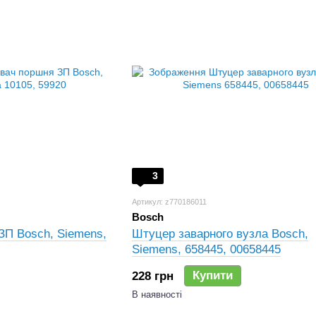
3
Артикул: z770186011
Bosch
ЗП Bosch, Siemens,
Штуцер заварного вузла Bosch,
Siemens, 658445, 00658445
Купити
228 грн
В наявності