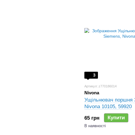
3
Артикул: z770186014
Nivona
Ущільнювач поршня 
Nivona 10105, 59920
Купити
65 грн
В наявності