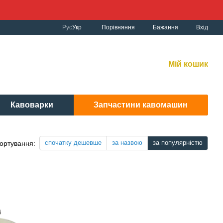
Порівняння
Рус
Укр
Бажання
Вхід
к роботи:
рнет-магазин:
10:00-19:00 Без вихідних
Мій кошик
вісний центр:
: 9:00-19:00 Cб 10:30-17:00 | Нд: вих.
Кавоварки
Запчастини кавомашин
спочатку дешевше
за назвою
за популярністю
ортування: