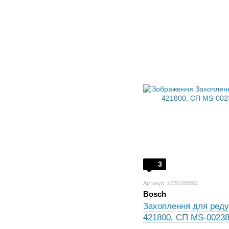
3
Артикул: z770185892
Bosch
Захоплення для реду
421800, СП MS-00238