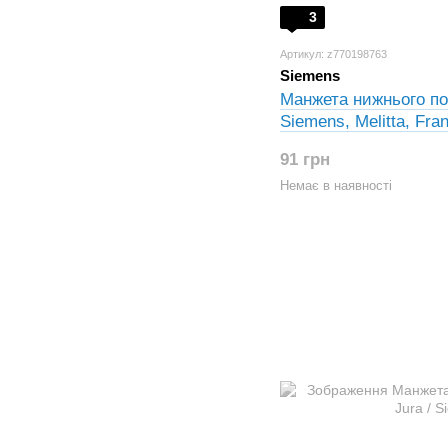
3
Артикул: z770198763
Siemens
Манжета нижнього п
Siemens, Melitta, Fra
BSH-002
91 грн
Немає в наявності