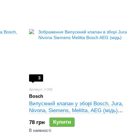
3
Артикул: J-006
Bosch
Випускний клапан у зборі Bosch, Jura,
Nivona, Siemens, Melitta, AEG (мідь)
J4/20
Купити
78 грн
В наявності