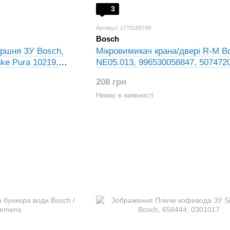
3
Артикул: z770185749
Bosch
оршня ЗУ Bosch,
Мікровимикач крана/двері R-M B
nke Pura 10219,
NE05.013, 996530058847, 507472
208 грн
Немає в наявності