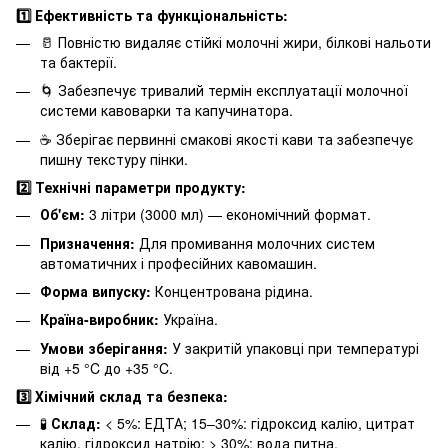
1️⃣ Ефективність та функціональність:
🥛 Повністю видаляє стійкі молочні жири, білкові нальоти
та бактерії.
🌀 Забезпечує тривалий термін експлуатації молочної
системи кавоварки та капучинатора.
☕ Зберігає первинні смакові якості кави та забезпечує
пишну текстуру пінки.
2️⃣ Технічні параметри продукту:
Об'єм:
3 літри (3000 мл) — економічний формат.
Призначення:
Для промивання молочних систем
автоматичних і професійних кавомашин.
Форма випуску:
Концентрована рідина.
Країна-виробник:
Україна.
Умови зберігання:
У закритій упаковці при температурі
від +5 °C до +35 °C.
3️⃣ Хімічний склад та безпека:
🧪
Склад:
< 5%: ЕДТА; 15–30%: гідроксид калію, цитрат
калію, гідроксид натрію; > 30%: вода питна.