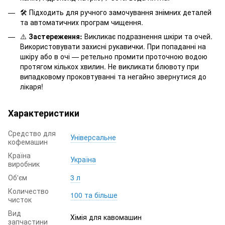
🛠️ Підходить для ручного замочування знімних деталей
та автоматичних програм чищення.
⚠️
Застереження:
Викликає подразнення шкіри та очей.
Використовувати захисні рукавички. При попаданні на
шкіру або в очі — ретельно промити проточною водою
протягом кількох хвилин. Не викликати блювоту при
випадковому проковтуванні та негайно звернутися до
лікаря!
Характеристики
Средство для
Універсальне
кофемашин
Країна
Україна
виробник
Об'єм
3 л
Количество
100 та більше
чисток
Вид
Хімія для кавомашин
запчастини