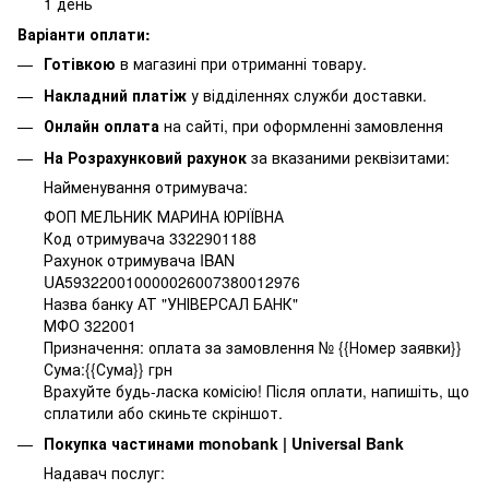
1 день
Варіанти оплати:
Готівкою
в магазині при отриманні товару.
Накладний платіж
у відділеннях служби доставки.
Онлайн оплата
на сайті, при оформленні замовлення
На Розрахунковий рахунок
за вказаними реквізитами:
Найменування отримувача:
ФОП МЕЛЬНИК МАРИНА ЮРІЇВНА
Код отримувача 3322901188
Рахунок отримувача IBAN
UA593220010000026007380012976
Назва банку АТ "УНІВЕРСАЛ БАНК"
МФО 322001
Призначення: оплата за замовлення № {{Номер заявки}}
Сума:{{Сума}} грн
Врахуйте будь-ласка комісію! Після оплати, напишіть, що
сплатили або скиньте скріншот.
Покупка частинами monobank | Universal Bank
Надавач послуг: