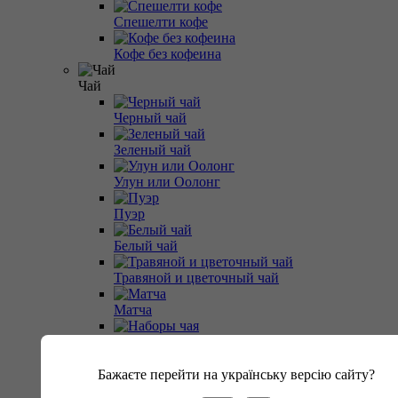
Спешелти кофе
Кофе без кофеина
Чай
Черный чай
Зеленый чай
Улун или Оолонг
Пуэр
Белый чай
Травяной и цветочный чай
Матча
Наборы чая
Фруктовый чай
Бажаєте перейти на українську версію сайту?