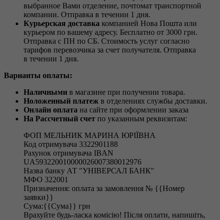
выбранное Вами отделение, почтомат транспортной
компании. Отправка в течении 1 дня.
Курьерская доставка
компанией Нова Пошта или
курьером по вашему адресу. Бесплатно от 3000 грн.
Отправка с ПН по СБ. Стоимость услуг согласно
тарифов перевозчика за счет получателя. Отправка
в течении 1 дня.
Варианты оплаты:
Наличными
в магазине при получении товара.
Ноложенный платеж
в отделениях службы доставки.
Онлайн оплата
на сайте при оформлении заказа
На Рассчетный счет
по указанным реквизитам:
ФОП МЕЛЬНИК МАРИНА ЮРІЇВНА
Код отримувача 3322901188
Рахунок отримувача IBAN
UA593220010000026007380012976
Назва банку АТ "УНІВЕРСАЛ БАНК"
МФО 322001
Призначення: оплата за замовлення № {{Номер
заявки}}
Сума:{{Сума}} грн
Врахуйте будь-ласка комісію! Після оплати, напишіть,