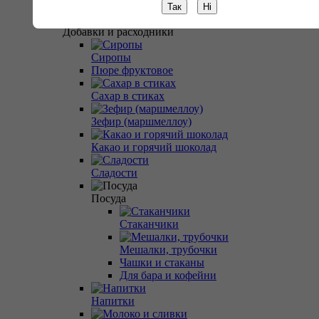
Сенча чай
Так
Ні
Добавки и расходники
Сиропы
Пюре фруктовое
Сахар в стиках
Зефир (маршмеллоу)
Какао и горячий шоколад
Сладости
Посуда
Стаканчики
Мешалки, трубочки
Чашки и стаканы
Для бара и кофейни
Напитки