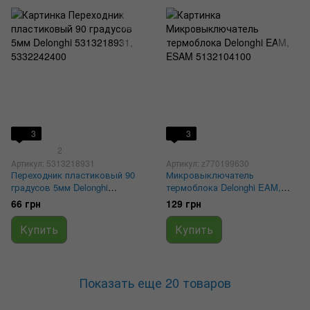
3
3
2
Артикул: 5313218931
Артикул: z770199630
Переходник пластиковый 90
Микровыключатель
градусов 5мм Delonghi
термоблока Delonghi EAM,
5313218931, 5332242400
ESAM 5132104100
66 грн
129 грн
Купить
Купить
Показать еще 20 товаров