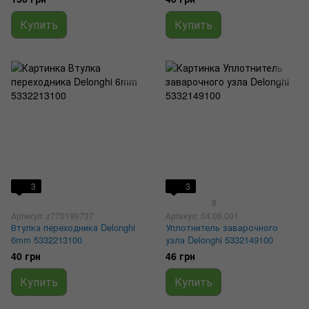
5332239300, 5332239200
Купить
Купить
3
3
8
Артикул: z770199737
Артикул: 04.06.001
Втулка переходника Delonghi
Уплотнитель заварочного
6mm 5332213100
узла Delonghi 5332149100
40 грн
46 грн
Купить
Купить