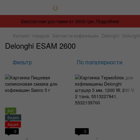
Бесплатная доставка от 2000 грн. Подробнее
Каталог товаров
Запчасти кофемашин
Delonghi
Delongh
Delonghi ESAM 2600
Фильтр
По популярности
Хит
Видео
Акция
3
3
4
2