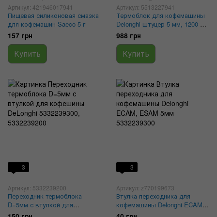
Артикул: 421946017941
Артикул: 5513227941
Пищевая силиконовая смазка
Термоблок для кофемашины
для кофемашин Saeco 5 г
Delonghi штуцер 5 мм, 1200 W,
230 V, 2 тэна, 5513227941,
157 грн
988 грн
5532139700
Купить
Купить
3
3
Артикул: 5332239200
Артикул: z770199673
Переходник термоблока
Втулка переходника для
D=5мм с втулкой для
кофемашины Delonghi ECAM,
кофешины DeLonghi
ESAM 5мм 5332239300
150 грн
40 грн