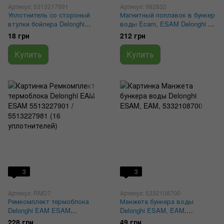
Артикул: 5313217691
Артикул: 982832
Уплотнитель со стороный
Магнитный поплавок в бункер
втулки бойлера Delonghi
воды Ecam, ESAM Delonghi с
8.5x4.5x2 mm 5313217691
прорезью
18 грн
212 грн
Купить
Купить
3
3
Артикул: RMD7
Артикул: 5332108700
Ремкомплект термоблока
Манжета бункера воды
Delonghi EAM ESAM
Delonghi ESAM, EAM,
5513227901 / 5513227981 (16
5332108700
228 грн
49 грн