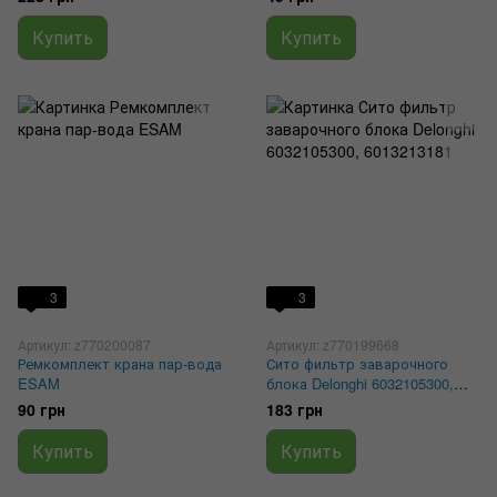
уплотнителей)
Купить
Купить
3
3
Артикул: z770200087
Артикул: z770199668
Ремкомплект крана пар-вода
Сито фильтр заварочного
ESAM
блока Delonghi 6032105300,
6013213181
90 грн
183 грн
Купить
Купить