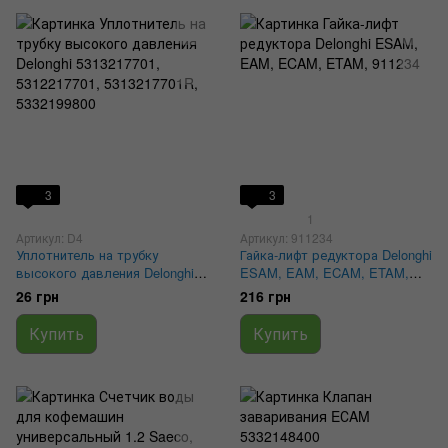
3
3
1
Артикул: D4
Артикул: 911234
Уплотнитель на трубку
Гайка-лифт редуктора Delonghi
высокого давления Delonghi
ESAM, EAM, ECAM, ETAM,
5313217701, 5312217701,
911234
26 грн
216 грн
5313217701R, 5332199800
Купить
Купить