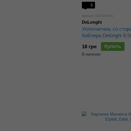
3
Артикул: 5313217691
DeLonghi
Уплотнитель со стор
бойлера Delonghi 8.
5313217691
Купить
18 грн
В наличии