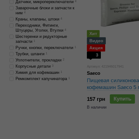
Датчики, микропереключатели
4
Заварочные блоки и запчасти к
ним
4
Краны, клапаны, штоки
4
Переходники, Фитинги,
Штуцеры, Уголки, Втулки
4
Хит
Шестеренки и редукторные
Видео
запчасти
1
Ручки, кнопки, переключатели
1
Акция
Трубки, шланги
1
3
Уплотнители, прокладки
2
Корпусные детали
3
Артикул: 421946017941
Химия для кофемашин
1
Saeco
Ремкомплект капучинатора
1
Пищевая силиконова
кофемашин Saeco 5 
Купить
157 грн
В наличии