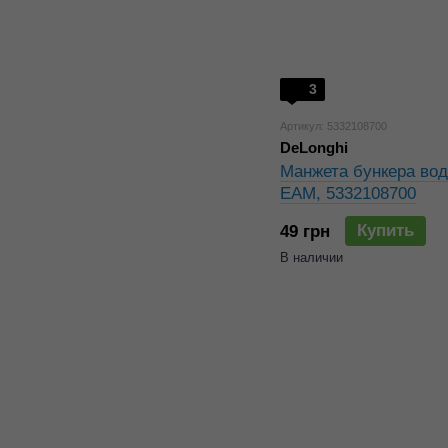
3
Артикул: 5332108700
DeLonghi
Манжета бункера вод
EAM, 5332108700
Купить
49 грн
В наличии