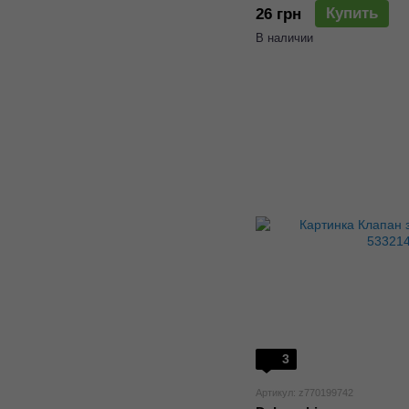
Купить
26 грн
В наличии
3
Артикул: z770199742