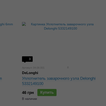
3
8
Артикул: 04.06.001
DeLonghi
m
Уплотнитель заварочного узла Delonghi
5332149100
Купить
46 грн
В наличии