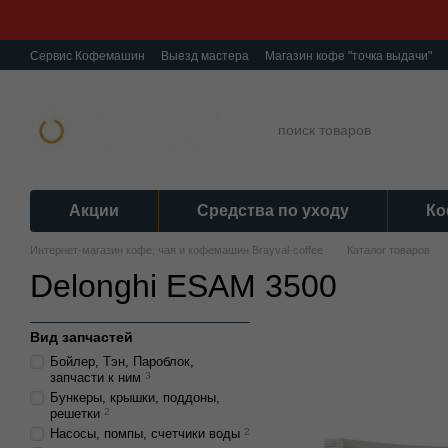
Перейти к основному контенту
Сервис Кофемашин
Выезд мастера
Магазин кофе "точка выдачи"
О нас
Ремонт кофемашин
Гарантия
Обмен и Возврат
Полити
Акции
Средства по уходу
Ко
Интернет-магазин кофе, чая и кофемашин Brayval-coffee
Каталог товаров
Delonghi ESAM 3500
Вид запчастей
Бойлер, Тэн, Пароблок,
запчасти к ним
3
Бункеры, крышки, поддоны,
решетки
2
Насосы, помпы, счетчики воды
2