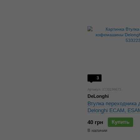
3
Артикул: z770199673
DeLonghi
Втулка переходника
Delonghi ECAM, ESA
Купить
40 грн
В наличии