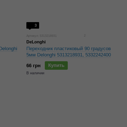
3
2
Артикул: 5313218931
DeLonghi
Delonghi
Переходник пластиковый 90 градусов
5мм Delonghi 5313218931, 5332242400
Купить
66 грн
В наличии