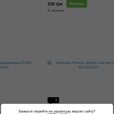
Купить
216 грн
В наличии
3
Артикул: z770199669
Бажаєте перейти на українську версію сайту?