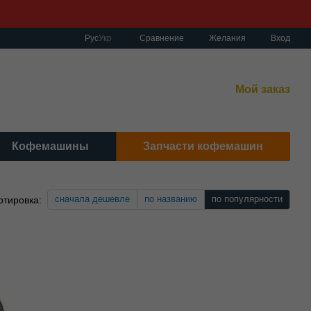
Сравнение
Рус
Укр
Желания
Вход
работы:
нет-магазин:
10:00–19:00 Без выходных
Мой заказ
сный центр:
:00–19:00 Cб 10:30-17:00 | Вс: вых.
Кофемашины
Запчасти кофемашин
сначала дешевле
по названию
по популярности
ртировка: