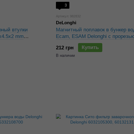
3
Артикул: 982832
DeLonghi
оный втулки
Магнитный поплавок в бункер в
5x4.5x2 mm
Ecam, ESAM Delonghi с прорезь
Купить
212 грн
В наличии