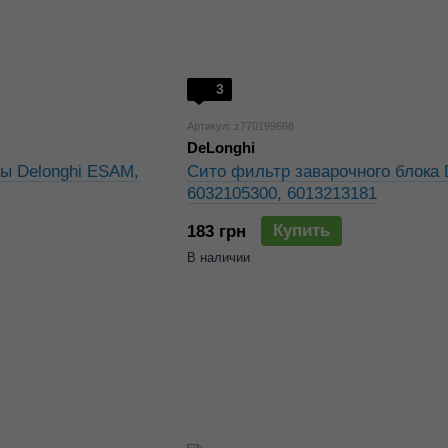
3
Артикул: z770199668
DeLonghi
ы Delonghi ESAM,
Сито фильтр заварочного блока 
6032105300, 6013213181
Купить
183 грн
В наличии