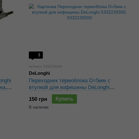
3
Артикул: 5332239200
DeLonghi
nghi
Переходник термоблока D=5мм с
на,
втулкой для кофешины DeLonghi
5332239300, 5332239200
Купить
150 грн
В наличии