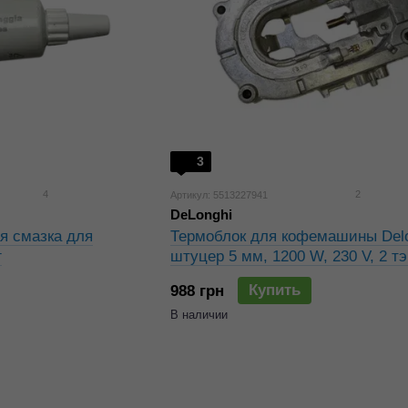
3
4
2
Артикул: 5513227941
DeLonghi
я смазка для
Термоблок для кофемашины Delo
г
штуцер 5 мм, 1200 W, 230 V, 2 тэ
5513227941, 5532139700
Купить
988 грн
В наличии