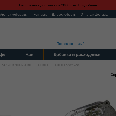
Бесплатная доставка от 2000 грн. Подробнее
Аренда кофемашин
Контакты
Договор оферты
Оплата и Доставка
ка конфиденциальности
Пользовательское соглашение
(093) 496 31 31
График 
Интер
(095) 496 31 31
Серви
(097) 496 31 31
Пн-Пт: 9
Перезвонить вам?
фе
Чай
Добавки и расходники
Запчасти кофемашин
Delonghi
Delonghi ESAM 3500
Со