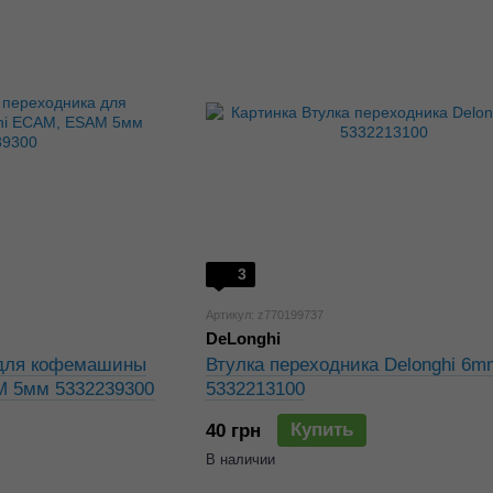
3
Артикул: z770199737
DeLonghi
 для кофемашины
Втулка переходника Delonghi 6m
M 5мм 5332239300
5332213100
Купить
40 грн
В наличии