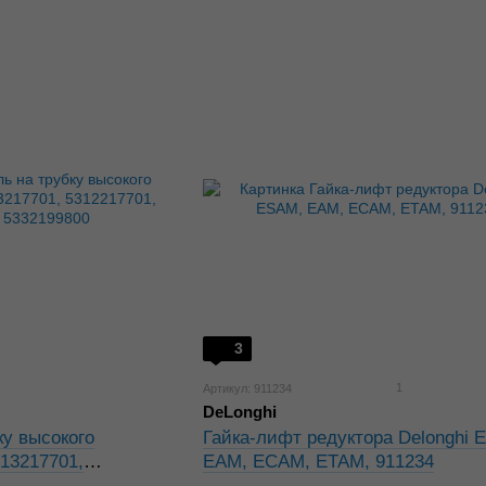
3
1
Артикул: 911234
DeLonghi
ку высокого
Гайка-лифт редуктора Delonghi 
313217701,
EAM, ECAM, ETAM, 911234
701R, 5332199800