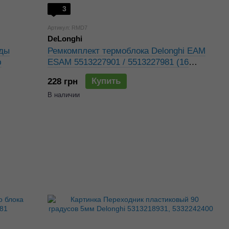
3
Артикул: RMD7
DeLonghi
оды
Ремкомплект термоблока Delonghi EAM
ю
ESAM 5513227901 / 5513227981 (16
уплотнителей)
Купить
228 грн
В наличии