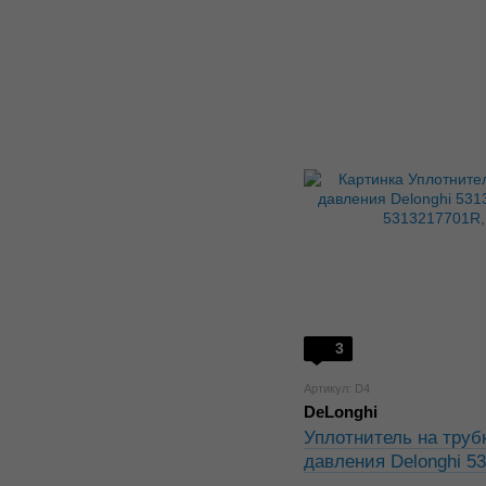
3
Артикул: D4
DeLonghi
Уплотнитель на труб
давления Delonghi 5
5312217701, 5313217