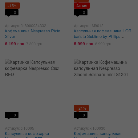
−15%
Акция
3
3
Артикул: fio8000034332
Артикул: LM9012
Кофемашина Nespresso Pixie
Капсульная кофемашина L'OR
Silver
barista Sublime by Philips
(LM9012/60) + дегустационный
6 199 грн
5 999 грн
7 300 грн
8 999 грн
сет кофе в капсулах L'OR (50
капсул)
−21%
3
3
Артикул: ci10005
Артикул: xi100030
Капсульная кофеварка
Кофемашина капсульная