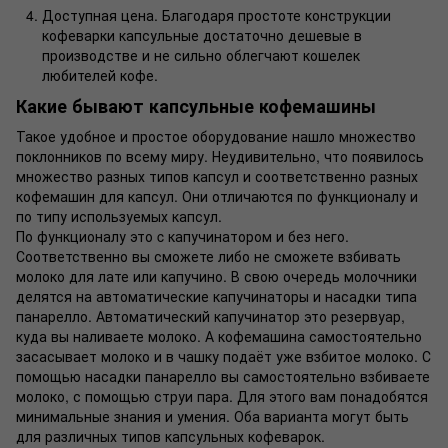
Доступная цена. Благодаря простоте конструкции
кофеварки капсульные достаточно дешевые в
производстве и не сильно облегчают кошелек
любителей кофе.
Какие бывают капсульные кофемашины
Такое удобное и простое оборудование нашло множество
поклонников по всему миру. Неудивительно, что появилось
множество разных типов капсул и соответственно разных
кофемашин
для капсул. Они отличаются по функционалу и
по типу используемых капсул.
По функционалу это
c
капучинатором
и без него.
Соответственно вы сможете либо не сможете взбивать
молоко
для лате
или капучино. В свою очередь молочники
делятся на автоматические
капучинаторы
и насадки типа
панарелло
. Автоматический
капучинатор
это резервуар,
куда вы наливаете молоко. А кофемашина самостоятельно
засасывает молоко и в чашку подаёт уже взбитое молоко. С
помощью насадки
панарелло
вы самостоятельно взбиваете
молоко, с помощью струи пара. Для этого вам понадобятся
минимальные знания и умения. Оба
варианта могут
быть
для различных типов капсульных кофеварок.