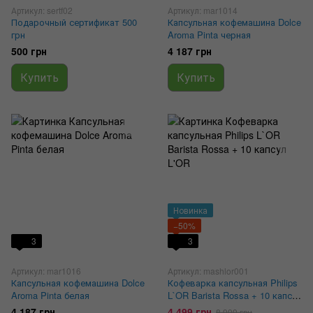
Артикул: sertf02
Артикул: mar1014
Подарочный сертификат 500
Капсульная кофемашина Dolce
грн
Aroma Pinta черная
500 грн
4 187 грн
Купить
Купить
Новинка
−50%
3
3
Артикул: mar1016
Артикул: mashlor001
Капсульная кофемашина Dolce
Кофеварка капсульная Philips
Aroma Pinta белая
L`OR Barista Rossa + 10 капсул
L'OR
4 187 грн
4 499 грн
8 999 грн