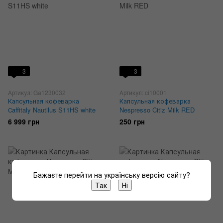
3
3
Артикул: Ga1230032
Артикул: ci10001
Капсульная кофеварка
Капсульная кофеварка
Сaffitaly Nautilus S11HS white
Nespresso Citiz Milk RED
6 999 грн
250 грн
Бажаєте перейти на українську версію сайту?
Так
Ні