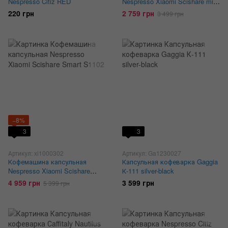
Nespresso Citiz RED
Nespresso Xiaomi Scishare mini
S1201
220 грн
2 759 грн
3 499 грн
−8%
3
3
Артикул: xi1000302
Артикул: Ga1230027
Кофемашина капсульная
Капсульная кофеварка Gaggia
Nespresso Xiaomi Scishare
К-111 silver-black
Smart S1102
4 959 грн
3 599 грн
5 399 грн