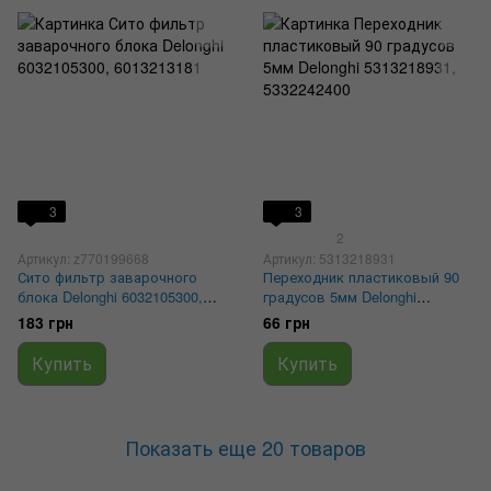
3
3
2
Артикул: z770199668
Артикул: 5313218931
Сито фильтр заварочного
Переходник пластиковый 90
блока Delonghi 6032105300,
градусов 5мм Delonghi
6013213181
5313218931, 5332242400
183 грн
66 грн
Купить
Купить
Показать еще 20 товаров