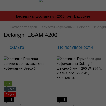
Бесплатная доставка от 2000 грн. Подробнее
Каталог товаров
Запчасти кофемашин
Delonghi
Delongh
Delonghi ESAM 4200
Фильтр
По популярности
Хит
Видео
Акция
3
3
4
2