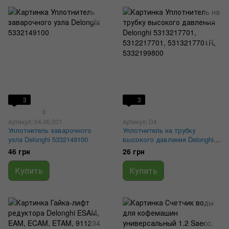
3
3
8
Артикул: 04.06.001
Артикул: D4
Уплотнитель заварочного
Уплотнитель на трубку
узла Delonghi 5332149100
высокого давления Delonghi
5313217701, 5312217701,
46 грн
26 грн
5313217701R, 5332199800
Купить
Купить