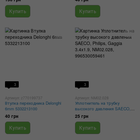
5332239300, 5332239200
Купить
Купить
3
3
Артикул: z770199737
Артикул: NM02.028
Втулка переходника Delonghi
Уплотнитель на трубку
6mm 5332213100
высокого давления SAECO,
Philips, Gaggia 3.4x1.9,
40 грн
25 грн
NM02.028, 996530059461
Купить
Купить