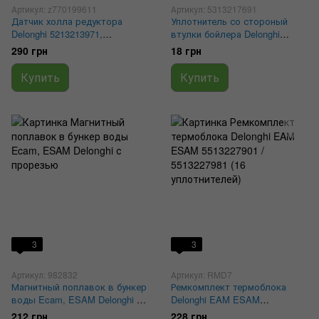
Артикул: z770199611
Артикул: 5313217691
Датчик холла редуктора
Уплотнитель со стороный
Delonghi 5213213971,
втулки бойлера Delonghi
5232110100, 5213213981
8.5x4.5x2 mm 5313217691
290 грн
18 грн
Купить
Купить
3
3
Артикул: 982832
Артикул: RMD7
Магнитный поплавок в бункер
Ремкомплект термоблока
воды Ecam, ESAM Delonghi с
Delonghi EAM ESAM
прорезью
5513227901 / 5513227981 (16
212 грн
228 грн