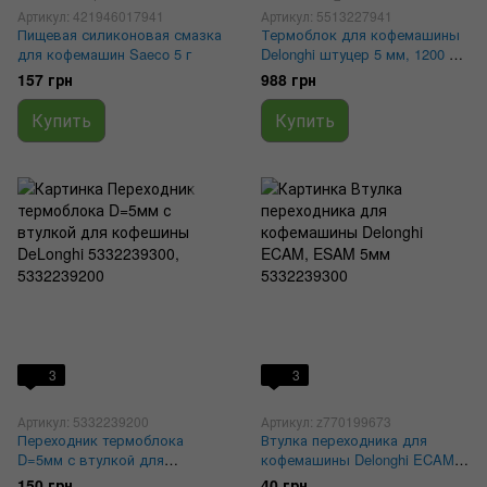
Артикул: 421946017941
Артикул: 5513227941
Пищевая силиконовая смазка
Термоблок для кофемашины
для кофемашин Saeco 5 г
Delonghi штуцер 5 мм, 1200 W,
230 V, 2 тэна, 5513227941,
157 грн
988 грн
5532139700
Купить
Купить
3
3
Артикул: 5332239200
Артикул: z770199673
Переходник термоблока
Втулка переходника для
D=5мм с втулкой для
кофемашины Delonghi ECAM,
кофешины DeLonghi
ESAM 5мм 5332239300
150 грн
40 грн