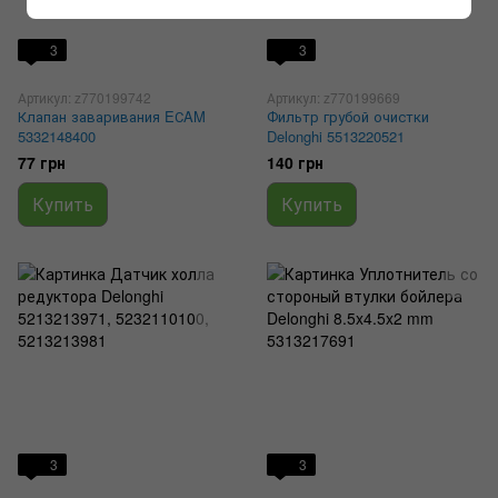
3
3
Артикул: z770199742
Артикул: z770199669
Клапан заваривания EСAM
Фильтр грубой очистки
5332148400
Delonghi 5513220521
77 грн
140 грн
Купить
Купить
3
3