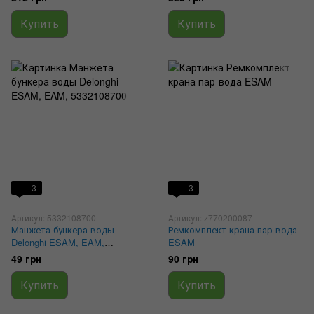
уплотнителей)
Купить
Купить
3
3
Артикул: 5332108700
Артикул: z770200087
Манжета бункера воды
Ремкомплект крана пар-вода
Delonghi ESAM, EAM,
ESAM
5332108700
49 грн
90 грн
Купить
Купить