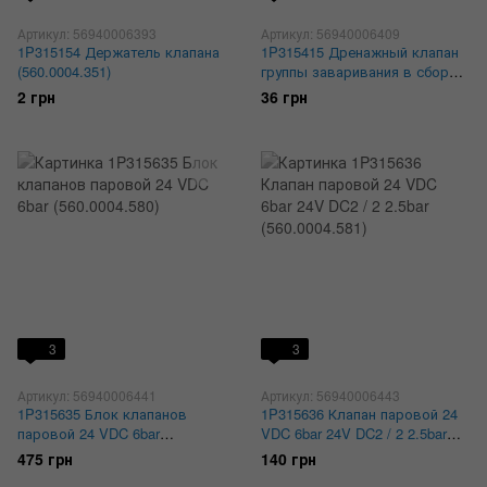
Артикул: 56940006393
Артикул: 56940006409
1P315154 Держатель клапана
1P315415 Дренажный клапан
(560.0004.351)
группы заваривания в сборе
(560.0004.464)
2 грн
36 грн
3
3
Артикул: 56940006441
Артикул: 56940006443
1P315635 Блок клапанов
1P315636 Клапан паровой 24
паровой 24 VDC 6bar
VDC 6bar 24V DC2 / 2 2.5bar
(560.0004.580)
(560.0004.581)
475 грн
140 грн