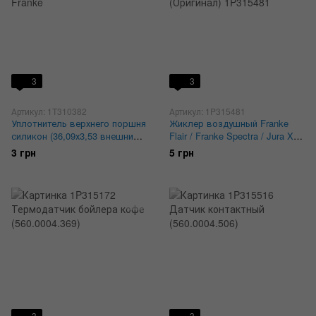
3
3
Артикул: 1T310382
Артикул: 1P315481
Уплотнитель верхнего поршня
Жиклер воздушный Franke
силикон (36,09х3,53 внешний
Flair / Franke Spectra / Jura X9
43мм) Franke
(Оригинал) 1P315481
3 грн
5 грн
3
3