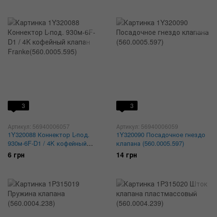
3
3
Артикул: 56940006057
Артикул: 56940006059
1Y320088 Коннектор L-под.
1Y320090 Посадочное гнездо
930м-6F-D1 / 4K кофейный
клапана (560.0005.597)
клапан Franke(560.0005.595)
6 грн
14 грн