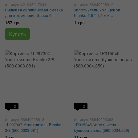
Артикул: 421946017941
Артикул: 56940005912
Пищевая силиконовая смазка
Уплотнитель кольцевой
для кофемашин Saeco 5 г
Franke 5,5 * 1,5 мм
560.0003.656, 1L296308
157 грн
1 грн
Купить
3
3
Артикул: 56940005918
Артикул: 56940006368
1L297307 Уплотнитель Franke
1P315045 Уплотнитель
3/8 (560.0003.681)
бункера зерна (560.0004.259)
1 грн
11 грн