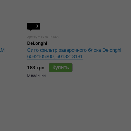
3
Артикул: z770199668
DeLonghi
AM
Сито фильтр заварочного блока Delonghi
6032105300, 6013213181
Купить
183 грн
В наличии