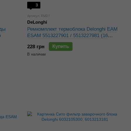
3
Артикул: RMD7
DeLonghi
оды
Ремкомплект термоблока Delonghi EAM
ю
ESAM 5513227901 / 5513227981 (16
уплотнителей)
Купить
228 грн
В наличии