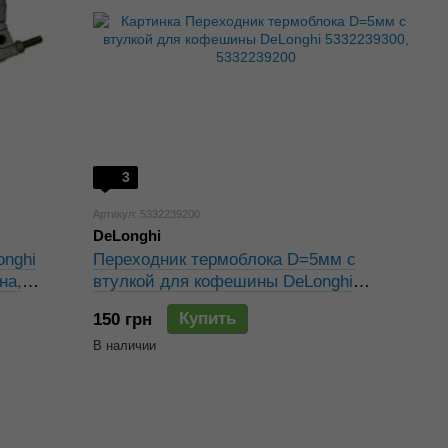
3
Артикул: 5332239200
DeLonghi
nghi
Переходник термоблока D=5мм с
на,
втулкой для кофешины DeLonghi
5332239300, 5332239200
Купить
150 грн
В наличии