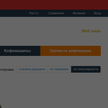
Сравнение
Рус
Укр
Желания
Вход
работы:
нет-магазин:
10:00–19:00 Без выходных
Мой заказ
сный центр:
:00–19:00 Cб 10:30-17:00 | Вс: вых.
Кофемашины
Запчасти кофемашин
сначала дешевле
по названию
по популярности
ртировка: