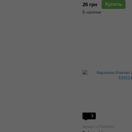
Купить
26 грн
В наличии
3
Артикул: z770199742