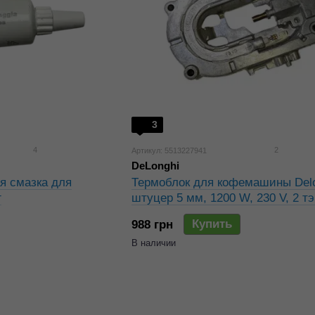
3
4
2
Артикул: 5513227941
DeLonghi
я смазка для
Термоблок для кофемашины Delo
г
штуцер 5 мм, 1200 W, 230 V, 2 тэ
5513227941, 5532139700
Купить
988 грн
В наличии