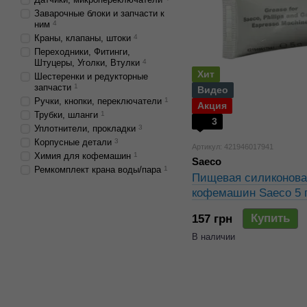
Заварочные блоки и запчасти к
ним
4
Краны, клапаны, штоки
4
Переходники, Фитинги,
Штуцеры, Уголки, Втулки
4
Хит
Шестеренки и редукторные
запчасти
1
Видео
Ручки, кнопки, переключатели
1
Акция
Трубки, шланги
1
3
Уплотнители, прокладки
3
Корпусные детали
3
Артикул: 421946017941
Химия для кофемашин
1
Saeco
Ремкомплект крана воды/пара
1
Пищевая силиконова
кофемашин Saeco 5 
Купить
157 грн
В наличии