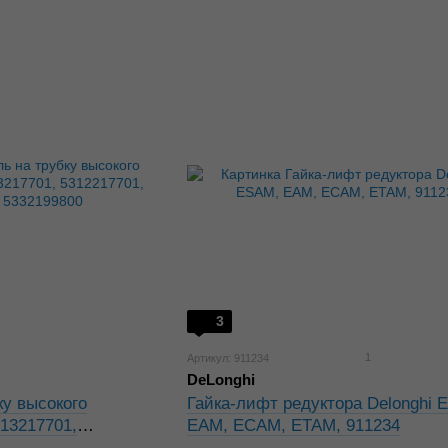
3
1
Артикул: 911234
DeLonghi
ку высокого
Гайка-лифт редуктора Delonghi 
313217701,
EAM, ECAM, ETAM, 911234
701R, 5332199800