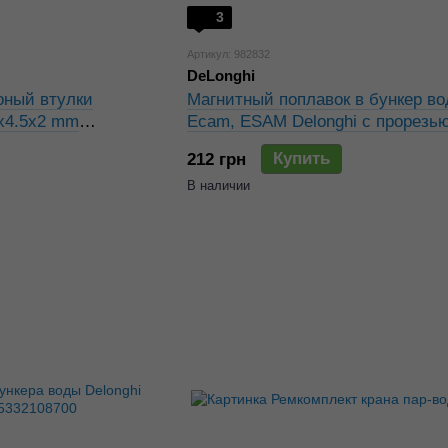
3
Артикул: 982832
DeLonghi
оный втулки
Магнитный поплавок в бункер в
5x4.5x2 mm
Ecam, ESAM Delonghi с прорезь
Купить
212 грн
В наличии