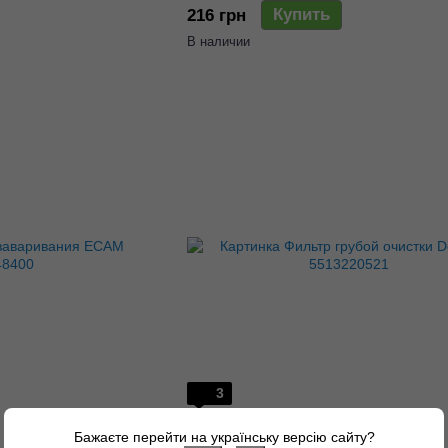
Купить
216 грн
В наличии
3
Артикул: z770199669
Бажаєте перейти на українську версію сайту?