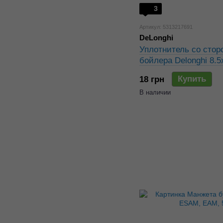
3
Артикул: 5313217691
DeLonghi
Уплотнитель со стор
бойлера Delonghi 8.
5313217691
Купить
18 грн
В наличии