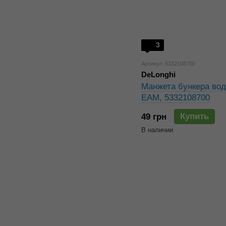
3
Артикул: 5332108700
DeLonghi
Манжета бункера вод
EAM, 5332108700
Купить
49 грн
В наличии