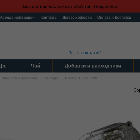
Бесплатная доставка от 2000 грн. Подробнее
Аренда кофемашин
Контакты
Договор оферты
Оплата и Доставка
ка конфиденциальности
Пользовательское соглашение
(093) 496 31 31
График 
Интер
(095) 496 31 31
Серви
(097) 496 31 31
Пн-Пт: 9
Перезвонить вам?
фе
Чай
Добавки и расходники
Запчасти кофемашин
Delonghi
Delonghi ESAM 3200
Со