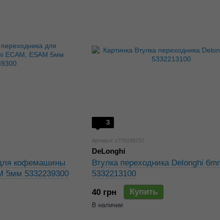
3
Артикул: z770199737
DeLonghi
 для кофемашины
Втулка переходника Delonghi 6m
M 5мм 5332239300
5332213100
Купить
40 грн
В наличии