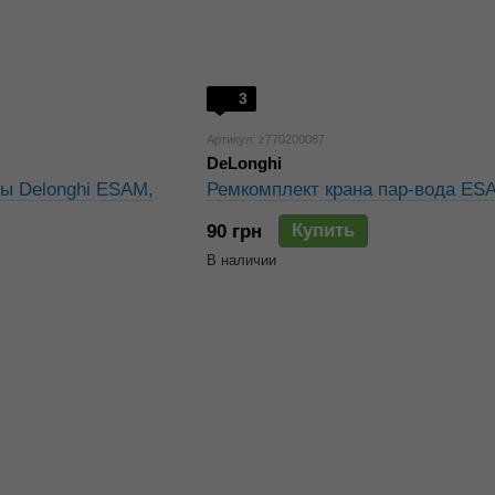
3
Артикул: z770200087
DeLonghi
ы Delonghi ESAM,
Ремкомплект крана пар-вода ES
Купить
90 грн
В наличии