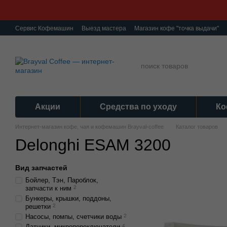
Перейти к основному контенту
Сервис Кофемашин
Выезд мастера
Магазин кофе "точка выдачи"
О нас
Ремонт кофемашин
Гарантия
Обмен и Возврат
Полити
Акции
Средства по уходу
Ко
Интернет-магазин кофе, чая и кофемашин Brayval-coffee
Каталог товаров
Delonghi ESAM 3200
Вид запчастей
Бойлер, Тэн, Пароблок,
запчасти к ним
2
Бункеры, крышки, поддоны,
решетки
2
Насосы, помпы, счетчики воды
2
Датчики, микропереключатели
4