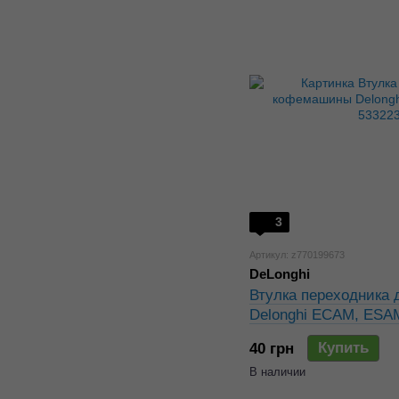
3
Артикул: z770199673
DeLonghi
Втулка переходника
Delonghi ECAM, ESA
Купить
40 грн
В наличии