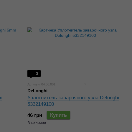
3
8
Артикул: 04.06.001
DeLonghi
m
Уплотнитель заварочного узла Delonghi
5332149100
Купить
46 грн
В наличии