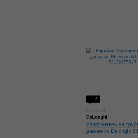
3
Артикул: D4
DeLonghi
Уплотнитель на труб
давления Delonghi 5
5312217701, 5313217