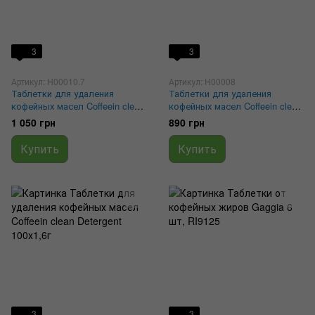
3
3
Артикул: H00010.7
Артикул: H00008
Таблетки для удаления
Таблетки для удаления
кофейных масел Coffeein clean
кофейных масел Coffeein clean
Detergent 150х3,2г
Detergent 200 шт х 2,5 г
1 050 грн
890 грн
Купить
Купить
3
3