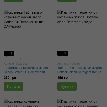
3
3
1
Артикул: 9923242
Артикул: H00010
Таблетки от кофейных масел
Таблетки от кофейных жиров
Saeco Coffee Oil Remover 10
Coffeein clean Detergent 8х2,5г
шт, CA6704/99
250 грн
159 грн
Купить
Купить