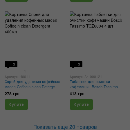
3
3
1
Артикул: H0011
Артикул: Ar1000121
Спрей для удаления кофейных
Таблетки для очистки
масел Coffeein clean Detergent
кофемашин Bosch Tassimo
400мл
TCZ6004 4 шт
278 грн
413 грн
Купить
Купить
Показать еще 20 товаров