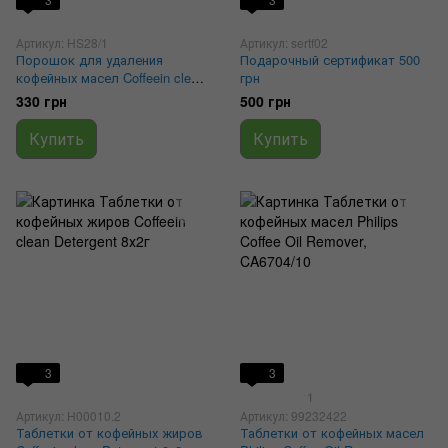
Артикул: HS28/1
Артикул: sertf02
Порошок для удаления
Подарочный сертификат 500
кофейных масел Coffeein clean
грн
Detergent 900г
330 грн
500 грн
Купить
Купить
3
3
1
Артикул: H00010.2
Артикул: 99232422
Таблетки от кофейных жиров
Таблетки от кофейных масел