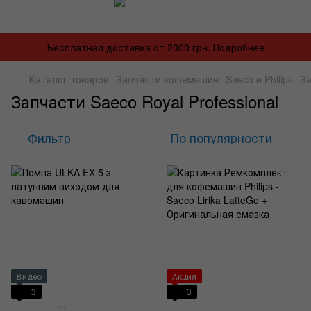
Бесплатная доставка от 2000 грн. Подробнее
Каталог товаров
Запчасти кофемашин
Saeco и Philips
За
Запчасти Saeco Royal Professional
Фильтр
По популярности
Видео
Акция
3
3
11