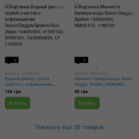
3
3
4
Артикул: 144650300
Артикул: NM05.013
Водный фильтр грубой
Манжета бункера воды Saeco
очистки к кофемашинам
Gaggia, Spidem 145842900,
Saeco/Gaggia/Spidem/Solis
NM05.013, 1186700
136 грн
45 грн
(8мм) 144650300, 41555143,
NV99.001, C439900695, LF
Купить
Купить
1160002
Показать еще 20 товаров