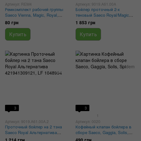
Артикул: REM4
Артикул: 9019.A61.00A
Ремкомплект рабочей группы
Бойлер проточный 2-х
Saeco Vienna, Magic, Royal,
теновый Saeco Royal/Magic
Aulika
Оригинал 421941309121, LF
80 грн
1 853 грн
1048994
Купить
Купить
3
3
1
Артикул: 9019.A61.00A.2
Артикул: 0020
Проточный бойлер на 2 тэна
Кофейный клапан бойлера в
Saeco Royal Альтернатива
сборе Saeco, Gaggia, Solis,
421941309121, LF 1048994
Spidem
1 214 грн
490 грн