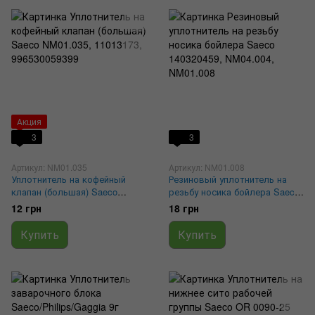
Акция
3
3
Артикул: NM01.035
Артикул: NM01.008
Уплотнитель на кофейный
Резиновый уплотнитель на
клапан (большая) Saeco
резьбу носика бойлера Saeco
NM01.035, 11013173,
140320459, NM04.004,
12 грн
18 грн
996530059399
NM01.008
Купить
Купить