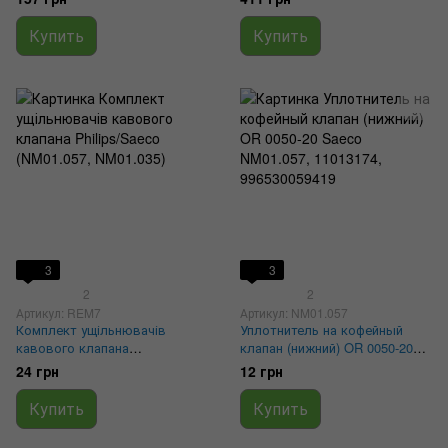
смазка
Купить
Купить
3
3
2
2
Артикул: REM7
Артикул: NM01.057
Комплект ущільнювачів
Уплотнитель на кофейный
кавового клапана
клапан (нижний) OR 0050-20
Philips/Saeco (NM01.057,
Saeco NM01.057, 11013174,
24 грн
12 грн
NM01.035)
996530059419
Купить
Купить