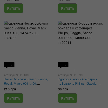
Купить
Купить
3
3
1
Артикул: 9011.100
Артикул: 9011.099
Носик бойлера Saeco Vienna,
Курсор в носик бойлера к
Royal, Magic 9011.100,
кофеварке Philips, Gaggia,
147471700, 1324902
Saeco 9011.099, 145893000,
215 грн
36 грн
1192911
Купить
Купить