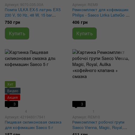
Артикул: 9070.035.00A
Артикул: REM9
Помпа ULKA EX-5 латунь EX5
Ремкомплект для кофемашин
230 V, 50 Hz, 48 W, 15 bar
Philips - Saeco Lirika LatteGo +
9070.035.00A, 421941305991,
Оригинальная смазка
750 грн
406 грн
1122735
Купить
Купить
Хит
Видео
Акция
3
3
4
1
Артикул: 421946017941
Артикул: REM10
Пищевая силиконовая смазка
Ремкомплект робочої групи
для кофемашин Saeco 5 г
Saeco Vienna, Magic, Royal,
Aulika +кофейного клапана +
157 грн
411 грн