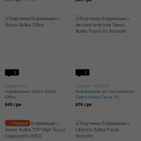
3
3
Артикул: 417
Артикул: 10005230
Кофемашина Saeco Aulika
Кофемашина автоматическая
Office
Saeco Aulika Focus V2
Antracite
840 грн
876 грн
Подарок