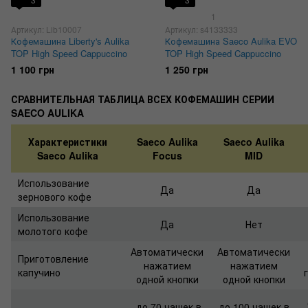
1
Артикул: Lib10007
Артикул: s4133333
Кофемашина Liberty's Aulika
Кофемашина Saeco Aulika EVO
TOP High Speed Cappuccino
TOP High Speed Cappuccino
1 100 грн
1 250 грн
СРАВНИТЕЛЬНАЯ ТАБЛИЦА ВСЕХ КОФЕМАШИН СЕРИИ
SAECO AULIKA
Характеристики
Saeco Aulika
Saeco Aulika
Saeco Aulika
Focus
MID
Использование
Да
Да
зернового кофе
Использование
Да
Нет
молотого кофе
Автоматически
Автоматически
Приготовление
нажатием
нажатием
капучино
одной кнопки
одной кнопки
до 70 чашек в
до 100 чашек в