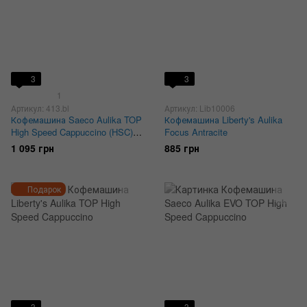
3
3
1
Артикул: 413.bl
Артикул: Lib10006
Кофемашина Saeco Aulika TOP
Кофемашина Liberty's Aulika
High Speed Cappuccino (HSC)
Focus Antracite
Black
1 095 грн
885 грн
Подарок
3
3