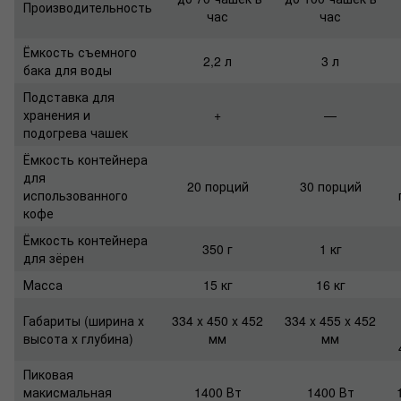
Производительность
час
час
Ёмкость съемного
2,2 л
3 л
бака для воды
Подставка для
хранения и
+
—
подогрева чашек
Ёмкость контейнера
для
20 порций
30 порций
использованного
кофе
Ёмкость контейнера
350 г
1 кг
для зёрен
Масса
15 кг
16 кг
Габариты (ширина х
334 x 450 x 452
334 x 455 x 452
высота х глубина)
мм
мм
Пиковая
макисмальная
1400 Вт
1400 Вт