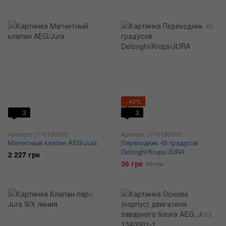
−43%
3
3
Артикул: z770189695
Артикул: z770189893
Магнитный клапан AEG/Jura
Переходник 45 градусов
Delonghi/Krups/JURA
2 227 грн
36 грн
63 грн