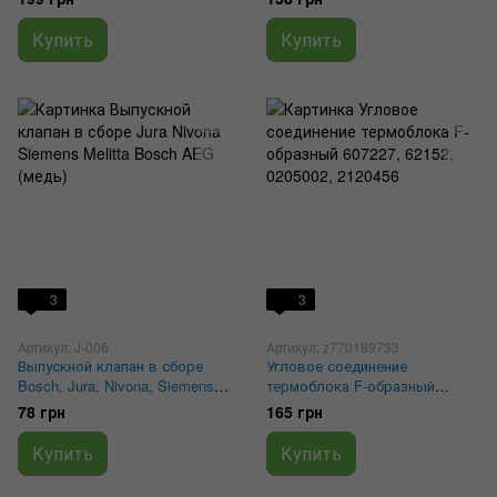
Siemens, Bosch 5213214671,
MS-0053792, MS-0926181
5213225251
Купить
Купить
3
3
Артикул: J-006
Артикул: z770189733
Выпускной клапан в сборе
Угловое соединение
Bosch, Jura, Nivona, Siemens,
термоблока F-образный
Melitta, AEG (медь) J4/20
607227, 62152, 0205002,
78 грн
165 грн
2120456
Купить
Купить