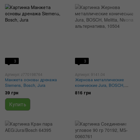
3
3
Артикул: z770198764
Артикул: 9141.04
Манжета основы дренажа
Жернова металлические
Siemens, Bosch, Jura
конические Jura, BOSCH,
Melitta, Nivona альтернатива,
39 грн
816 грн
10504
Купить