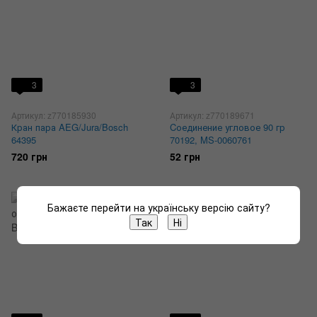
3
3
Артикул: z770185930
Артикул: z770189671
Кран пара AEG/Jura/Bosch
Cоединение угловое 90 гр
64395
70192, MS-0060761
720 грн
52 грн
Бажаєте перейти на українську версію сайту?
Так
Ні