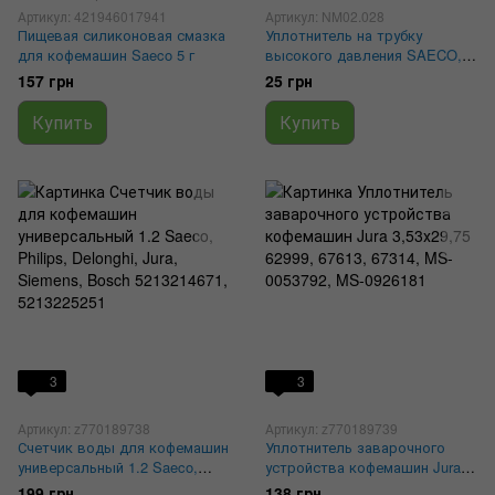
Артикул: 421946017941
Артикул: NM02.028
Пищевая силиконовая смазка
Уплотнитель на трубку
для кофемашин Saeco 5 г
высокого давления SAECO,
Philips, Gaggia 3.4x1.9,
157 грн
25 грн
NM02.028, 996530059461
Купить
Купить
3
3
Артикул: z770189738
Артикул: z770189739
Счетчик воды для кофемашин
Уплотнитель заварочного
универсальный 1.2 Saeco,
устройства кофемашин Jura
Philips, Delonghi, Jura,
3,53х29,75 62999, 67613, 67314,
199 грн
138 грн