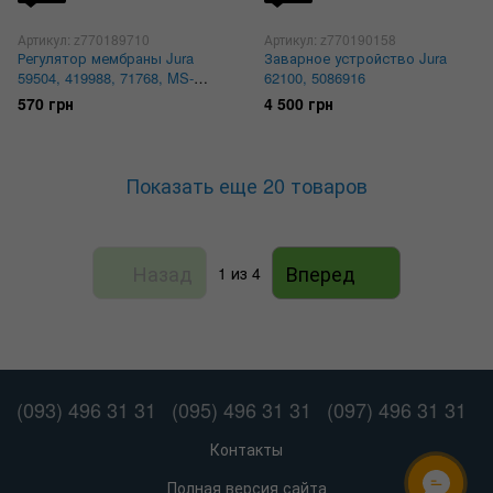
Артикул: z770189710
Артикул: z770190158
Регулятор мембраны Jura
Заварное устройство Jura
59504, 419988, 71768, MS-
62100, 5086916
0925726
570 грн
4 500 грн
Показать еще 20 товаров
Назад
Вперед
1
из 4
(093) 496 31 31
(095) 496 31 31
(097) 496 31 31
Контакты
Полная версия сайта
ОНЛАЙН ЧАТ