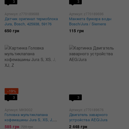
3
3
Артикул: z770189688
Артикул: z770189696
Датчик оригинал термоблока
Манжета бункера воды
Jura, Bosch, 425938, 59176
Bosch/Jura / Siemens
650 грн
115 грн
−19%
3
3
Артикул: MK9002
Артикул: z770189676
Головка мультиклапана
Двигатель заварного
кофемашины Jura S, XS, J,
устройства AEG/Jura
XJ, Z
585 грн
2 448 грн
720 грн