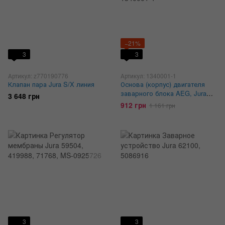
−21%
3
3
Артикул: z770190776
Артикул: 1340001-1
Клапан пара Jura S/X линия
Основа (корпус) двигателя
заварного блока AEG, Jura
3 648 грн
1340001-1
912 грн
1 161 грн
3
3