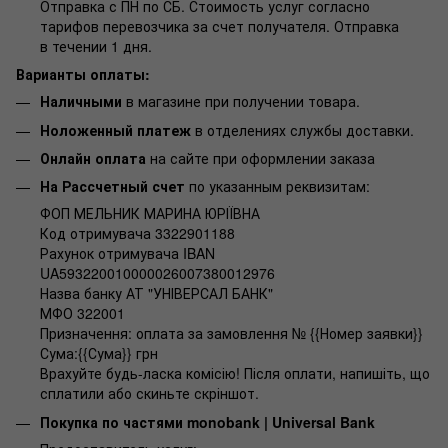
Отправка с ПН по СБ. Стоимость услуг согласно
тарифов перевозчика за счет получателя. Отправка
в течении 1 дня.
Варианты оплаты:
Наличными
в магазине при получении товара.
Ноложенный платеж
в отделениях службы доставки.
Онлайн оплата
на сайте при оформлении заказа
На Рассчетный счет
по указанным реквизитам:
ФОП МЕЛЬНИК МАРИНА ЮРІЇВНА
Код отримувача 3322901188
Рахунок отримувача IBAN
UA593220010000026007380012976
Назва банку АТ "УНІВЕРСАЛ БАНК"
МФО 322001
Призначення: оплата за замовлення № {{Номер заявки}}
Сума:{{Сума}} грн
Врахуйте будь-ласка комісію! Після оплати, напишіть, що
сплатили або скиньте скріншот.
Покупка по частями monobank | Universal Bank