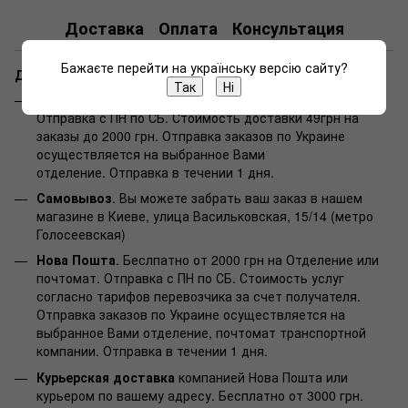
Доставка
Оплата
Консультация
Бажаєте перейти на українську версію сайту?
Доставка по Киеву и Украине:
Так
Ні
Доставка в магазины Rozetka
.
Беслпатно от 2000 грн.
Отправка с ПН по СБ. Стоимость доставки 49грн на
заказы до 2000 грн. Отправка заказов по Украине
осуществляется на выбранное Вами
отделение. Отправка в течении 1 дня.
Самовывоз
. Вы можете забрать ваш заказ в нашем
магазине в Киеве, улица Васильковская, 15/14 (метро
Голосеевская)
Нова Пошта
. Беслпатно от 2000 грн на Отделение или
почтомат. Отправка с ПН по СБ. Стоимость услуг
согласно тарифов перевозчика за счет получателя.
Отправка заказов по Украине осуществляется на
выбранное Вами отделение, почтомат транспортной
компании. Отправка в течении 1 дня.
Курьерская доставка
компанией Нова Пошта или
курьером по вашему адресу. Бесплатно от 3000 грн.