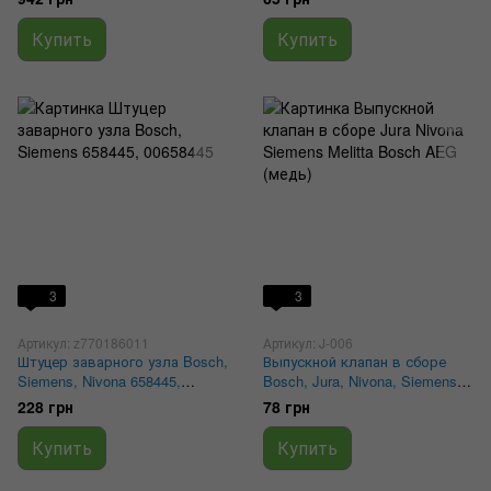
Купить
Купить
3
3
Артикул: z770186011
Артикул: J-006
Штуцер заварного узла Bosch,
Выпускной клапан в сборе
Siemens, Nivona 658445,
Bosch, Jura, Nivona, Siemens,
00658445
Melitta, AEG (медь) J4/20
228 грн
78 грн
Купить
Купить