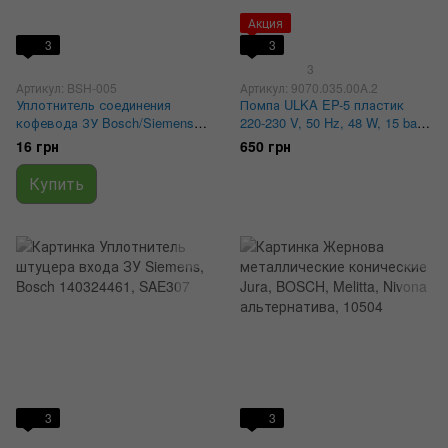
Акция
3
3
3
Артикул: BSH-005
Артикул: 9070.035.00A.2
Уплотнитель соединения
Помпа ULKA EP-5 пластик
кофевода ЗУ Bosch/Siemens
220-230 V, 50 Hz, 48 W, 15 bar,
0306005
9070.035.00A, 5113270612
16 грн
650 грн
Купить
3
3