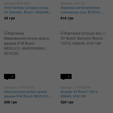
Артикул: BSH-006
Артикул: 9141.04
Уплотнитель штуцера входа
Жернова металлические
ЗУ Siemens, Bosch 140324461,
конические Jura, BOSCH,
SAE307
Melitta, Nivona альтернатива,
28 грн
816 грн
10504
3
3
Артикул: z770185749
Артикул: z770185840
Микровыключатель крана/
Штуцер ЗУ Bosch 10315,
дверки R-M Bosch NE05.013,
658445, 6761169
996530058847, 5074720
208 грн
320 грн