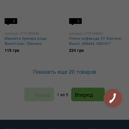
3
3
Артикул: z770189696
Артикул: z770198801
Манжета бункера воды
Плечо кофевода ЗУ Siemens,
Bosch/Jura / Siemens
Bosch, 658444, 0301017
115 грн
224 грн
Показать еще 20 товаров
Назад
Вперед
1
из 5