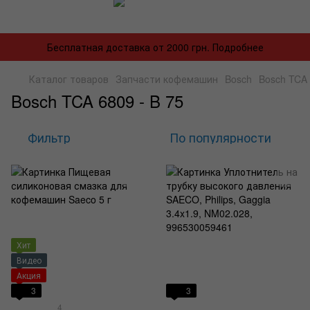
Бесплатная доставка от 2000 грн. Подробнее
Каталог товаров
Запчасти кофемашин
Bosch
Bosch TCA 
Bosch TCA 6809 - B 75
Фильтр
По популярности
Хит
Видео
Акция
3
3
4