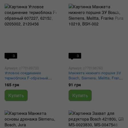
3
3
Артикул: z770189733
Артикул: z770198763
Угловое соединение
Манжета нижнего поршня ЗУ
термоблока F-образный
Bosch, Siemens, Melitta, Franke
607227, 62152, 0205002,
Pura 10219, BSH-002
165 грн
91 грн
2120456
Купить
Купить