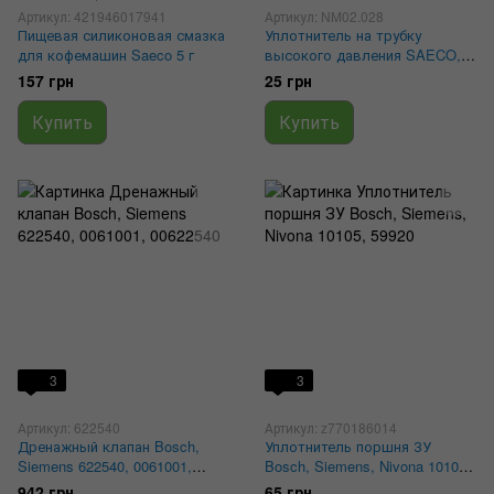
Артикул: 421946017941
Артикул: NM02.028
Пищевая силиконовая смазка
Уплотнитель на трубку
для кофемашин Saeco 5 г
высокого давления SAECO,
Philips, Gaggia 3.4x1.9,
157 грн
25 грн
NM02.028, 996530059461
Купить
Купить
3
3
Артикул: 622540
Артикул: z770186014
Дренажный клапан Bosch,
Уплотнитель поршня ЗУ
Siemens 622540, 0061001,
Bosch, Siemens, Nivona 10105,
00622540
59920
942 грн
65 грн