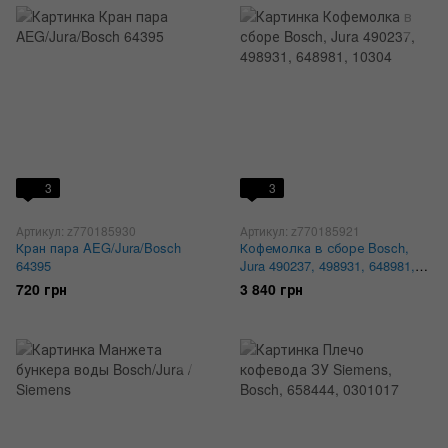
3
3
Артикул: z770185930
Артикул: z770185921
Кран пара AEG/Jura/Bosch
Кофемолка в сборе Bosch,
64395
Jura 490237, 498931, 648981,
10304
720 грн
3 840 грн