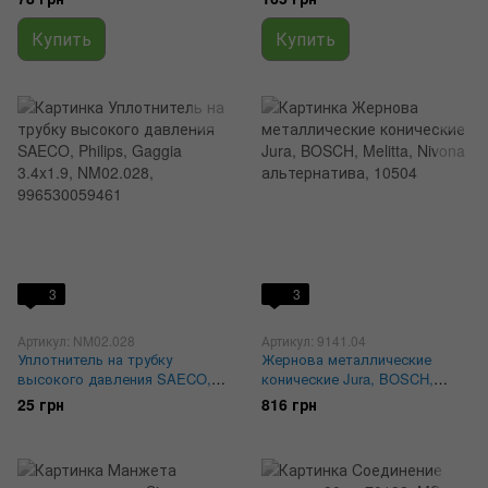
2120456
Купить
Купить
3
3
Артикул: NM02.028
Артикул: 9141.04
Уплотнитель на трубку
Жернова металлические
высокого давления SAECO,
конические Jura, BOSCH,
Philips, Gaggia 3.4x1.9,
Melitta, Nivona альтернатива,
25 грн
816 грн
NM02.028, 996530059461
10504