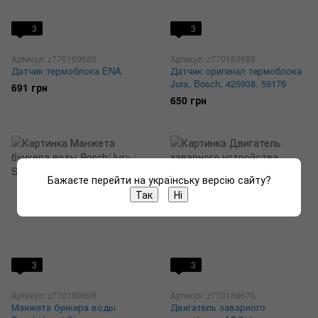
3
3
Артикул: z770189686
Артикул: z770189688
Датчик термоблока ENA
Датчик оригинал термоблока
Jura, Bosch, 425938, 59176
691 грн
650 грн
Бажаєте перейти на українську версію сайту?
Так
Ні
3
3
Артикул: z770189696
Артикул: z770189676
Манжета бункера воды
Двигатель заварного