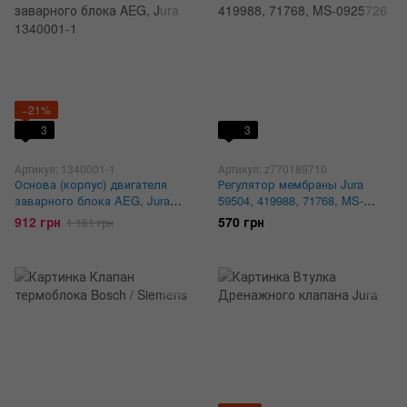
−21%
3
3
Артикул: 1340001-1
Артикул: z770189710
Основа (корпус) двигателя
Регулятор мембраны Jura
заварного блока AEG, Jura
59504, 419988, 71768, MS-
1340001-1
0925726
912 грн
570 грн
1 161 грн