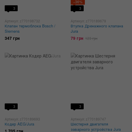
−36%
3
3
Артикул: z770198732
Артикул: z770189679
Клапан термоблока Bosch /
Втулка Дренажного клапана
Siemens
Jura
347 грн
79 грн
123 грн
3
3
Артикул: z770189693
Артикул: z770189747
Кодер AEG/Jura
Шестерня двигателя
заварного устройства Jura
1 705 грн