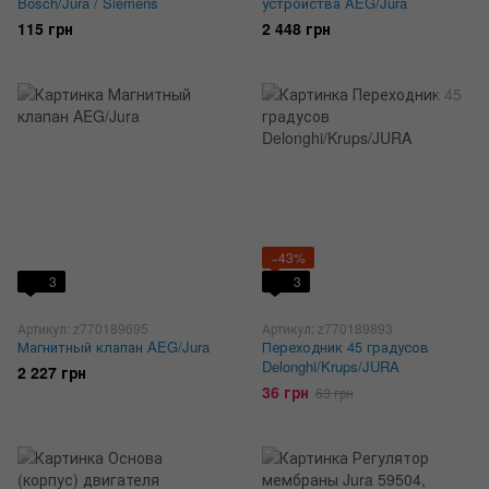
Bosch/Jura / Siemens
устройства AEG/Jura
115 грн
2 448 грн
−43%
3
3
Артикул: z770189695
Артикул: z770189893
Магнитный клапан AEG/Jura
Переходник 45 градусов
Delonghi/Krups/JURA
2 227 грн
36 грн
63 грн