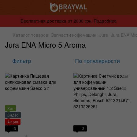
Бесплатная доставка от 2000 грн. Подробнее
Каталог товаров
Запчасти кофемашин
Jura
Jura ENA Mi
Jura ENA Micro 5 Aroma
Фильтр
По популярности
Хит
Видео
Акция
3
3
4