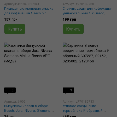
Артикул: 421946017941
Артикул: z770189738
Пищевая силиконовая смазка
Счетчик воды для кофемашин
для кофемашин Saeco 5 г
универсальный 1.2 Saeco,
Philips, Delonghi, Jura,
157 грн
199 грн
Siemens, Bosch 5213214671,
5213225251
Купить
Купить
3
3
Артикул: J-006
Артикул: z770189733
Выпускной клапан в сборе
Угловое соединение
Bosch, Jura, Nivona, Siemens,
термоблока F-образный
Melitta, AEG (медь) J4/20
607227, 62152, 0205002,
78 грн
165 грн