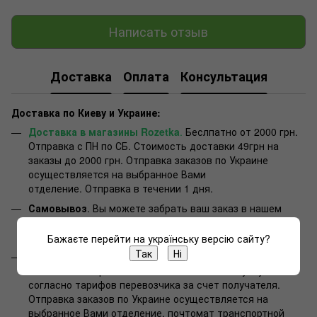
Написать отзыв
Доставка
Оплата
Консультация
Доставка по Киеву и Украине:
Доставка в магазины Rozetka
.
Беслпатно от 2000 грн.
Отправка с ПН по СБ. Стоимость доставки 49грн на
заказы до 2000 грн. Отправка заказов по Украине
осуществляется на выбранное Вами
отделение. Отправка в течении 1 дня.
Самовывоз
. Вы можете забрать ваш заказ в нашем
магазине в Киеве, улица Васильковская, 15/14 (метро
Голосеевская)
Бажаєте перейти на українську версію сайту?
Так
Ні
Нова Пошта
. Беслпатно от 2000 грн на Отделение или
почтомат. Отправка с ПН по СБ. Стоимость услуг
согласно тарифов перевозчика за счет получателя.
Отправка заказов по Украине осуществляется на
выбранное Вами отделение, почтомат транспортной