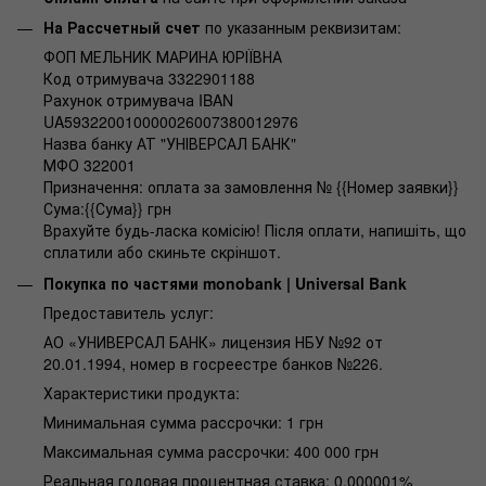
На Рассчетный счет
по указанным реквизитам:
ФОП МЕЛЬНИК МАРИНА ЮРІЇВНА
Код отримувача 3322901188
Рахунок отримувача IBAN
UA593220010000026007380012976
Назва банку АТ "УНІВЕРСАЛ БАНК"
МФО 322001
Призначення: оплата за замовлення № {{Номер заявки}}
Сума:{{Сума}} грн
Врахуйте будь-ласка комісію! Після оплати, напишіть, що
сплатили або скиньте скріншот.
Покупка по частями monobank | Universal Bank
Предоставитель услуг:
АО «УНИВЕРСАЛ БАНК» лицензия НБУ №92 от
20.01.1994, номер в госреестре банков №226.
Характеристики продукта:
Минимальная сумма рассрочки: 1 грн
Максимальная сумма рассрочки: 400 000 грн
Реальная годовая процентная ставка: 0,000001%