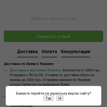
Добавьте первый отзыв
Написать отзыв
Доставка
Оплата
Консультация
Доставка по Киеву и Украине:
Доставка в магазины Rozetka
.
Беслпатно от 2000 грн.
Отправка с ПН по СБ. Стоимость доставки 49грн на
заказы до 2000 грн. Отправка заказов по Украине
осуществляется на выбранное Вами
отделение. Отправка в течении 1 дня.
Бажаєте перейти на українську версію сайту?
Самовывоз
. Вы можете забрать ваш заказ в нашем
Так
Ні
магазине в Киеве, улица Васильковская, 15/14 (метро
Голосеевская)