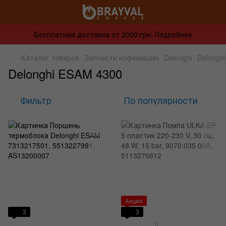
Бесплатная доставка от 2000 грн. Подробнее
Каталог товаров
Запчасти кофемашин
Delonghi
Delongh
Delonghi ESAM 4300
Фильтр
По популярности
Акция
3
3
3