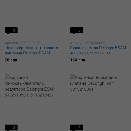
3
3
1
Артикул: z770200195
Артикул: z770200099
Шланг сброса остататочного
Ручка пар-вода Delonghi ESAM
давления Delonghi ESAM
4000/4200, 5513222511,
5332186200, 5332238300
5532128300
78 грн
160 грн
3
3