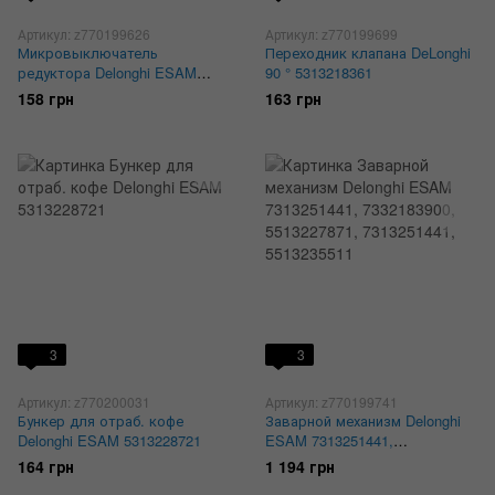
Артикул: z770199626
Артикул: z770199699
Микровыключатель
Переходник клапана DeLonghi
редуктора Delonghi ESAM
90 ° 5313218361
5132110500, 5113210421
158 грн
163 грн
3
3
Артикул: z770200031
Артикул: z770199741
Бункер для отраб. кофе
Заварной механизм Delonghi
Delonghi ESAM 5313228721
ESAM 7313251441,
7332183900, 5513227871,
164 грн
1 194 грн
7313251441, 5513235511