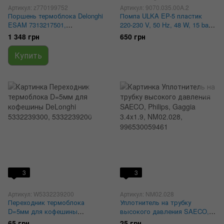
Артикул: z770199752
Артикул: 9070.035.00A.2
Поршень термоблока Delonghi
Помпа ULKA EP-5 пластик
ESAM 7313217501,
220-230 V, 50 Hz, 48 W, 15 bar,
5513227991, AS13200007
9070.035.00A, 5113270612
1 348 грн
650 грн
Купить
3
3
Артикул: W5332239200
Артикул: NM02.028
Переходник термоблока
Уплотнитель на трубку
D=5мм для кофешины
высокого давления SAECO,
DeLonghi 5332239300,
Philips, Gaggia 3.4x1.9,
65 грн
25 грн