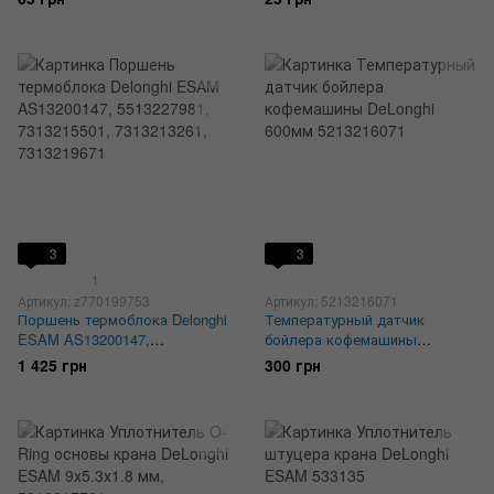
5332239200
NM02.028, 996530059461
3
3
1
Артикул: z770199753
Артикул: 5213216071
Поршень термоблока Delonghi
Температурный датчик
ESAM AS13200147,
бойлера кофемашины
5513227981, 7313215501,
DeLonghi 600мм 5213216071
1 425 грн
300 грн
7313213261, 7313219671