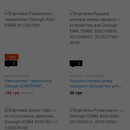
−18%
3
3
Артикул: RMD6
Артикул: z770200285
Ремкомплект термоблока
Крышка клапана крема
Delonghi EAM ESAM
заварного устройства для
5513227921
Delonghi EAM, ESAM,
198 грн
36 грн
241 грн
5332139600, 5313268021,
5313277681 J6/54