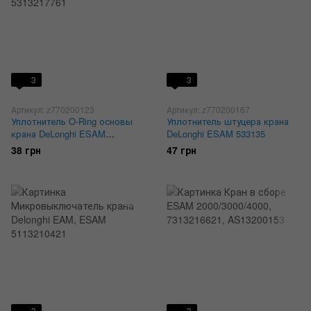
3
3
Артикул: z770200123
Артикул: z770200167
Уплотнитель O-Ring основы
Уплотнитель штуцера крана
крана DeLonghi ESAM
DeLonghi ESAM 533135
9х5.3х1.8 мм, 5313217761
38 грн
47 грн
3
3