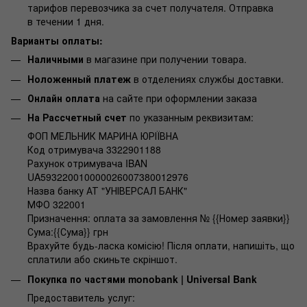
тарифов перевозчика за счет получателя. Отправка
в течении 1 дня.
Варианты оплаты:
Наличными
в магазине при получении товара.
Ноложенный платеж
в отделениях службы доставки.
Онлайн оплата
на сайте при оформлении заказа
На Рассчетный счет
по указанным реквизитам:
ФОП МЕЛЬНИК МАРИНА ЮРІЇВНА
Код отримувача 3322901188
Рахунок отримувача IBAN
UA593220010000026007380012976
Назва банку АТ "УНІВЕРСАЛ БАНК"
МФО 322001
Призначення: оплата за замовлення № {{Номер заявки}}
Сума:{{Сума}} грн
Врахуйте будь-ласка комісію! Після оплати, напишіть, що
сплатили або скиньте скріншот.
Покупка по частями monobank | Universal Bank
Предоставитель услуг: