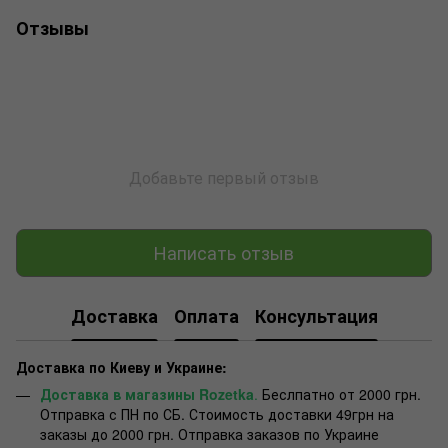
Отзывы
Добавьте первый отзыв
Написать отзыв
Доставка
Оплата
Консультация
Доставка по Киеву и Украине:
Доставка в магазины Rozetka
.
Беслпатно от 2000 грн.
Отправка с ПН по СБ. Стоимость доставки 49грн на
заказы до 2000 грн. Отправка заказов по Украине