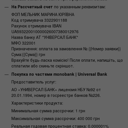
На Рассчетный счет
по указанным реквизитам:
ФОП МЕЛЬНИК МАРИНА ЮРІЇВНА
Код отримувача 3322901188
Рахунок отримувача IBAN
UA593220010000026007380012976
Назва банку АТ "УНІВЕРСАЛ БАНК"
МФО 322001
Призначення: оплата за замовлення № {{Номер заявки}}
Сума:{{Сума}} грн
Врахуйте будь-ласка комісію! Після оплати, напишіть, що
сплатили або скиньте скріншот.
Покупка по частями monobank | Universal Bank
Предоставитель услуг:
АО «УНИВЕРСАЛ БАНК» лицензия НБУ №92 от
20.01.1994, номер в госреестре банков №226.
Характеристики продукта:
Минимальная сумма рассрочки: 1 грн
Максимальная сумма рассрочки: 400 000 грн
Реальная годовая процентная ставка: 0,000001%