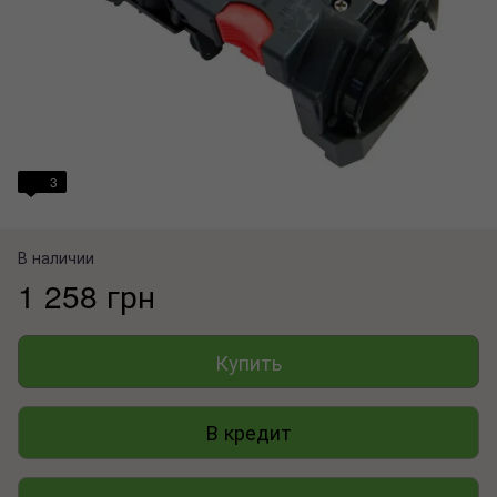
3
В наличии
1 258 грн
Купить
В кредит