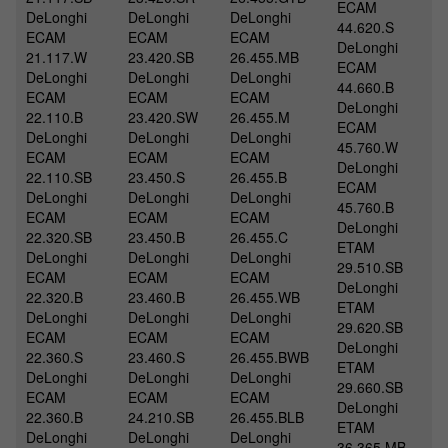
ECAM
DeLonghi
DeLonghi
DeLonghi
44.620.S
ECAM
ECAM
ECAM
DeLonghi
21.117.W
23.420.SB
26.455.MB
ECAM
DeLonghi
DeLonghi
DeLonghi
44.660.B
ECAM
ECAM
ECAM
DeLonghi
22.110.B
23.420.SW
26.455.M
ECAM
DeLonghi
DeLonghi
DeLonghi
45.760.W
ECAM
ECAM
ECAM
DeLonghi
22.110.SB
23.450.S
26.455.B
ECAM
DeLonghi
DeLonghi
DeLonghi
45.760.B
ECAM
ECAM
ECAM
DeLonghi
22.320.SB
23.450.B
26.455.C
ETAM
DeLonghi
DeLonghi
DeLonghi
29.510.SB
ECAM
ECAM
ECAM
DeLonghi
22.320.B
23.460.B
26.455.WB
ETAM
DeLonghi
DeLonghi
DeLonghi
29.620.SB
ECAM
ECAM
ECAM
DeLonghi
22.360.S
23.460.S
26.455.BWB
ETAM
DeLonghi
DeLonghi
DeLonghi
29.660.SB
ECAM
ECAM
ECAM
DeLonghi
22.360.B
24.210.SB
26.455.BLB
ETAM
DeLonghi
DeLonghi
DeLonghi
36.365.MB