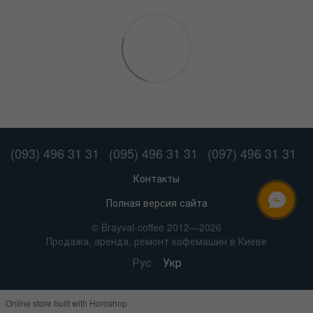
(093) 496 31 31
(095) 496 31 31
(097) 496 31 31
Контакты
Полная версия сайта
ОНЛАЙН ЧАТ
© Brayval-coffee 2012—2026
Продажа, аренда, ремонт кофемашин в Киеве
Рус
Укр
Online store built with Horoshop