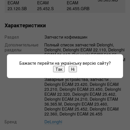
ECAM
ECAM
ECAM
23.120.SB
25.452.S
26.455.GRB
Характеристики
Раздел
Запчасти кофемашин
Дополнительные
Полный список запчастей Delonghi,
разделы
Delonghi, Delonghi ECAM 22.110, Delonghi
ECAM 21.117, DeLonghi ECAM 510.55,
Delonghi ECAM 650.75.ms, Delonghi ECAM
Бажаєте перейти на українську версію сайту?
44.624 S, Delonghi ETAM 29.510 B,
Так
Ні
Запчасти кофемашин, Delonghi ETAM
29.620 SB, Delonghi Ecam 28.464.M,
Заварные устройства, запчасти ,
Delonghi ECAM 23.420, Delonghi ECAM
23.210, Delonghi ECAM 23.450, Delonghi
ECAM 22.320, Delonghi ECAM 25.462,
Delonghi ECAM 24.210, Delonghi ETAM
36.365.M, Delonghi ECAM 23.460,
Delonghi ECAM 25.452, Delonghi ECAM
22.360, Delonghi ECAM 26.455
Бренд
DeLonghi