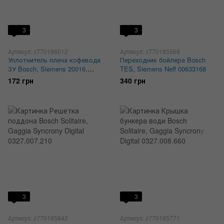
3
3
Артикул: z770186012
Артикул: z770185568
Уплотнитель плеча кофевода
Переходник бойлера Bosch
ЗУ Bosch, Siemens 20016,
TES, Siemens Neff 00633168
658444
172 грн
340 грн
3
3
Артикул: z770185842
Артикул: z770185771