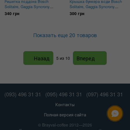
Решетка поддона Bosch
Крышка бункера води Bosch
Solitaire, Gaggia Syncrony
Solitaire, Gaggia Syncrony
Digital 0327.007.210
Digital 0327.008.660
340 грн
300 грн
Показать еще 20 товаров
Назад
Вперед
5
из 10
(093) 496 31 31
(095) 496 31 31
(097) 496 31 31
Контакты
Полная версия сайта
ОНЛАЙН ЧАТ
© Brayval-coffee 2012—2026