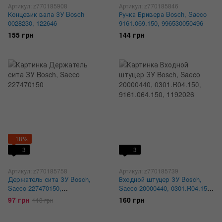
Артикул: z770185908
Артикул: z770185846
Концевик вала ЗУ Bosch
Ручка Бривера Bosch, Saeco
0028230, 122646
9161.069.150, 996530050496
155 грн
144 грн
−18%
3
3
Артикул: z770185758
Артикул: z770185739
Держатель сита ЗУ Bosch,
Входной штуцер ЗУ Bosch,
Saeco 227470150,
Saeco 20000440, 0301.R04.150,
996530030009
9161.064.150, 1192026
97 грн
160 грн
118 грн