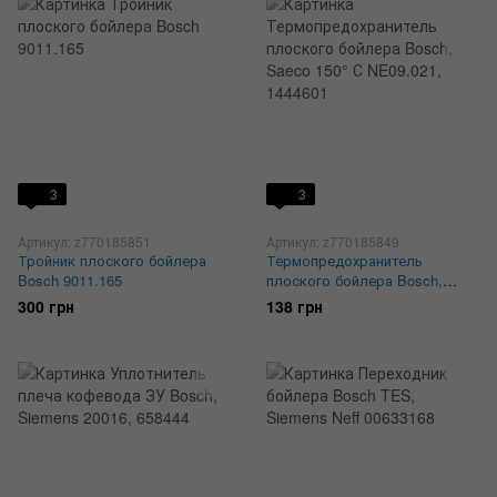
3
3
Артикул: z770185851
Артикул: z770185849
Тройник плоского бойлера
Термопредохранитель
Bosch 9011.165
плоского бойлера Bosch,
Saeco NE09.021, 1444601
300 грн
138 грн