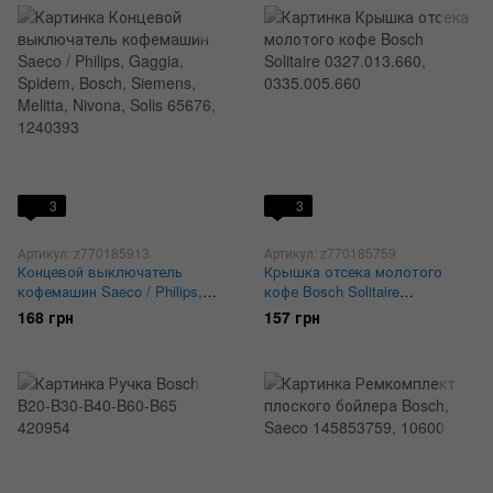
3
3
Артикул: z770185913
Артикул: z770185759
Концевой выключатель
Крышка отсека молотого
кофемашин Saeco / Philips,
кофе Bosch Solitaire
Gaggia, Spidem, Bosch,
0327.013.660, 0335.005.660
168 грн
157 грн
Siemens, Melitta, Nivona, Solis
65676, 1240393