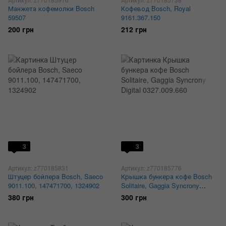
Манжета кофемолки Bosch
Кофевод Bosch, Royal
59507
9161.367.150
200 грн
212 грн
3
3
Артикул: z770185831
Артикул: z770185776
Штуцер бойлера Bosch, Saeco
Крышка бункера кофе Bosch
9011.100, 147471700, 1324902
Solitaire, Gaggia Syncrony
Digital 0327.009.660
380 грн
300 грн