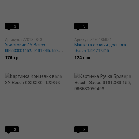
3
3
Артикул: z770185843
Артикул: z770185924
Хвостовик ЗУ Bosch
Манжета основы дренажа
996530001452, 9161.065.150,
Bosch 1291717245
1192265
176 грн
124 грн
3
3