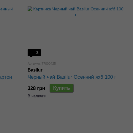
3
Артикул: 77000425
Basilur
артон
Черный чай Basilur Осенний ж/б 100 г
Купить
328 грн
В наличии