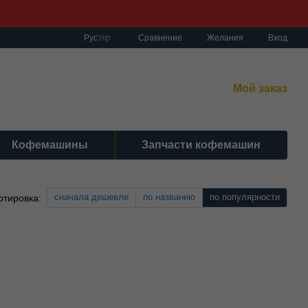
Сравнение
Рус
Укр
Желания
Вход
работы:
нет-магазин:
10:00–19:00 Без выходных
Мой заказ
сный центр:
:00–19:00 Cб 10:30-17:00 | Вс: вых.
Кофемашины
Запчасти кофемашин
сначала дешевле
по названию
по популярности
ртировка: