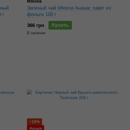
Mlesna
чный
Зеленый чай Mlesna Ананас пакет из
 г
фольги 100 г
Купить
366 грн
В наличии
−10%
Акция