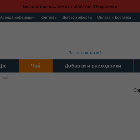
Бесплатная доставка от 2000 грн. Подробнее
Аренда кофемашин
Контакты
Договор оферты
Оплата и Доставка
ка конфиденциальности
Пользовательское соглашение
(093) 496 31 31
График 
Интер
(095) 496 31 31
Серви
(097) 496 31 31
Пн-Пт: 9
Перезвонить вам?
фе
Чай
Добавки и расходники
Чай
Со