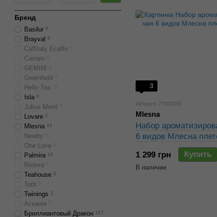
Бренд
Basilur
6
Brayval
6
Caffitaly Ecaffe
0
Carraro
0
GEMINI
0
Greenfield
0
3
Hello Tea
0
Isla
6
Артикул: 77000393
Julius Meinl
0
Mlesna
Lovare
2
Набор ароматизирова
Mlesna
44
6 видов Млесна плете
Newby
0
One Love
0
Купить
1 299 грн
Palmira
16
Ristora
0
В наличии
Teahouse
6
Totti
0
Twinings
2
Асканія
0
Бриллиантовый Дракон
117