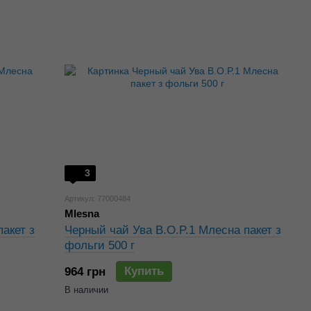
3
Артикул: 77000484
Mlesna
акет з
Черный чай Ува B.O.P.1 Млесна пакет з
фольги 500 г
Купить
964 грн
В наличии