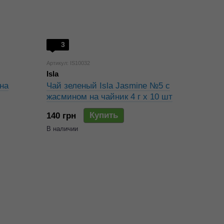
3
Артикул: IS10032
Isla
на
Чай зеленый Isla Jasmine №5 с
жасмином на чайник 4 г х 10 шт
Купить
140 грн
В наличии