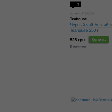
3
Артикул: 77000349
Teahouse
Черный чай Английск
Teahouse 250 г
Купить
525 грн
В наличии