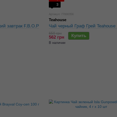
3
Артикул: 77000356
Teahouse
ий завтрак F.B.O.P
Чай черный Граф Грей Teahouse 
650 грн
Купить
562 грн
В наличии