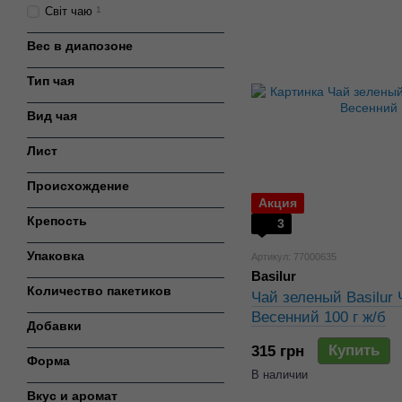
Світ чаю
1
Вес в диапозоне
Тип чая
Вид чая
Лист
Происхождение
Акция
Крепость
3
Упаковка
Артикул: 77000635
Basilur
Количество пакетиков
Чай зеленый Basilur
Весенний 100 г ж/б
Добавки
Купить
315 грн
Форма
В наличии
Вкус и аромат