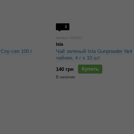
3
Артикул: IS10031
Isla
Соу-сеп 100 г
Чай зеленый Isla Gunpowder №4 
чайник, 4 г х 10 шт
Купить
140 грн
В наличии