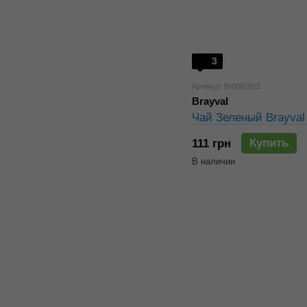
3
Артикул: Br0001012
Brayval
Чай Зеленый Brayval 
Купить
111 грн
В наличии