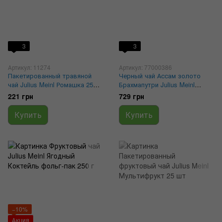
3
3
Артикул: 11274
Артикул: 77000386
Пакетированный травяной
Черный чай Ассам золото
чай Julius Meinl Ромашка 25
Брахмапутри Julius Meinl
шт
фольг-пак 250 г
221 грн
729 грн
Купить
Купить
−10%
Акция