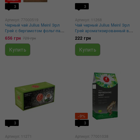
3
3
Артикул: 77000519
Артикул: 11268
Черный чай Julius Meinl Эрл
Чай черный Julius Meinl Эрл
Грей с бергамотом фольг-пак
Грей ароматизированный в
250 г
пакетиках 25 шт
656 грн
222 грн
729 грн
Купить
Купить
−9%
3
3
Артикул: 11271
Артикул: 77001038