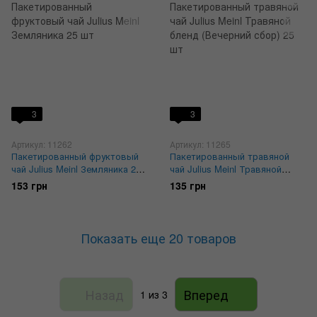
3
3
Артикул: 11262
Артикул: 11265
Пакетированный фруктовый
Пакетированный травяной
чай Julius Meinl Земляника 25
чай Julius Meinl Травяной
шт
бленд (Вечерний сбор) 25 шт
153 грн
135 грн
Показать еще 20 товаров
Назад
Вперед
1
из 3