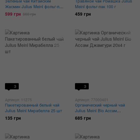
Зеленый чай Китайский
Травяной чай Ромашка Julius
Жасмин Julius Meinl фольг-пак
Meinl фольг-пак 100 г
250 г
599 грн
459 грн
660 грн
3
3
Артикул: 11275
Артикул: 77000401
Пакетированный белый чай
Органический черный чай
Julius Meinl Мирабелла 25 шт
Julius Meinl Bio Ассам
Джамгури 20х4 г
135 грн
685 грн