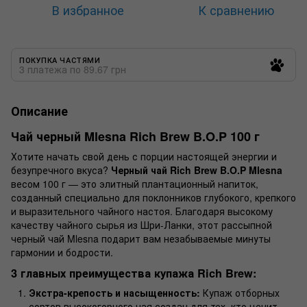
В избранное
К сравнению
ПОКУПКА ЧАСТЯМИ
3 платежа по 89.67 грн
Описание
Чай черный Mlesna Rich Brew B.O.P 100 г
Хотите начать свой день с порции настоящей энергии и
безупречного вкуса?
Черный чай Rich Brew B.O.P Mlesna
весом 100 г — это элитный плантационный напиток,
созданный специально для поклонников глубокого, крепкого
и выразительного чайного настоя. Благодаря высокому
качеству чайного сырья из Шри-Ланки, этот рассыпной
черный чай Mlesna подарит вам незабываемые минуты
гармонии и бодрости.
3 главных преимущества купажа Rich Brew:
Экстра-крепость и насыщенность:
Купаж отборных
сортов высокогорного чая создан для тех, кто ценит