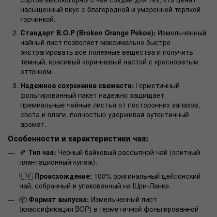
насыщенный вкус с благородной и умеренной терпкой
горчинкой.
Стандарт B.O.P (Broken Orange Pekoe):
Измельченный
чайный лист позволяет максимально быстро
экстрагировать все полезные вещества и получить
темный, красивый коричневый настой с красноватым
оттенком.
Надежное сохранение свежести:
Герметичный
фольгированный пакет надежно защищает
премиальные чайные листья от посторонних запахов,
света и влаги, полностью удерживая аутентичный
аромат.
Особенности и характеристики чая:
🍂
Тип чая:
Черный байховый рассыпной чай (элитный
плантационный купаж).
🇱🇰
Происхождение:
100% оригинальный цейлонский
чай, собранный и упакованный на Шри-Ланке.
📦
Формат выпуска:
Измельченный лист
(классификация BOP) в герметичной фольгированной