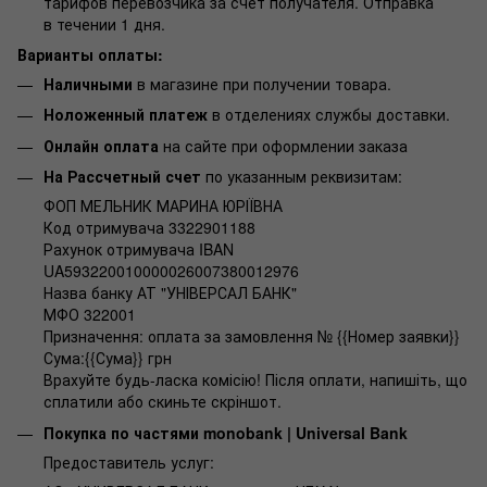
тарифов перевозчика за счет получателя. Отправка
в течении 1 дня.
Варианты оплаты:
Наличными
в магазине при получении товара.
Ноложенный платеж
в отделениях службы доставки.
Онлайн оплата
на сайте при оформлении заказа
На Рассчетный счет
по указанным реквизитам:
ФОП МЕЛЬНИК МАРИНА ЮРІЇВНА
Код отримувача 3322901188
Рахунок отримувача IBAN
UA593220010000026007380012976
Назва банку АТ "УНІВЕРСАЛ БАНК"
МФО 322001
Призначення: оплата за замовлення № {{Номер заявки}}
Сума:{{Сума}} грн
Врахуйте будь-ласка комісію! Після оплати, напишіть, що
сплатили або скиньте скріншот.
Покупка по частями monobank | Universal Bank
Предоставитель услуг: