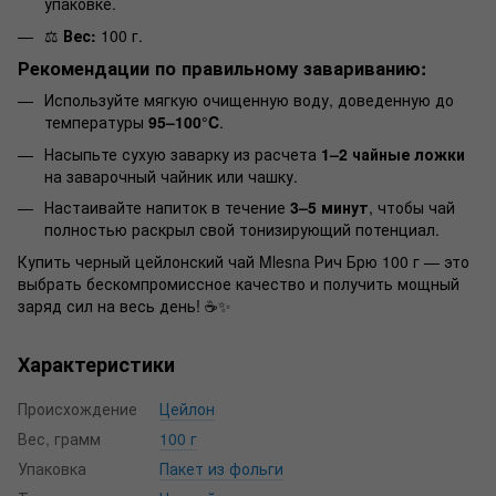
упаковке.
⚖️
Вес:
100 г.
Рекомендации по правильному завариванию:
Используйте мягкую очищенную воду, доведенную до
температуры
95–100°C
.
Насыпьте сухую заварку из расчета
1–2 чайные ложки
на заварочный чайник или чашку.
Настаивайте напиток в течение
3–5 минут
, чтобы чай
полностью раскрыл свой тонизирующий потенциал.
Купить черный цейлонский чай Mlesna Рич Брю 100 г — это
выбрать бескомпромиссное качество и получить мощный
заряд сил на весь день! ☕✨
Характеристики
Происхождение
Цейлон
Вес, грамм
100 г
Упаковка
Пакет из фольги