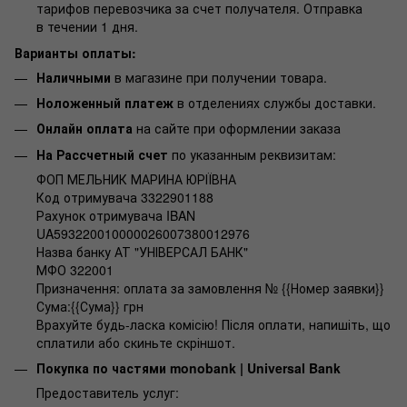
тарифов перевозчика за счет получателя. Отправка
в течении 1 дня.
Варианты оплаты:
Наличными
в магазине при получении товара.
Ноложенный платеж
в отделениях службы доставки.
Онлайн оплата
на сайте при оформлении заказа
На Рассчетный счет
по указанным реквизитам:
ФОП МЕЛЬНИК МАРИНА ЮРІЇВНА
Код отримувача 3322901188
Рахунок отримувача IBAN
UA593220010000026007380012976
Назва банку АТ "УНІВЕРСАЛ БАНК"
МФО 322001
Призначення: оплата за замовлення № {{Номер заявки}}
Сума:{{Сума}} грн
Врахуйте будь-ласка комісію! Після оплати, напишіть, що
сплатили або скиньте скріншот.
Покупка по частями monobank | Universal Bank
Предоставитель услуг: