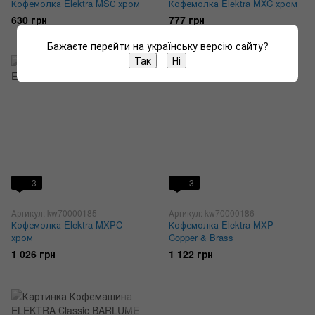
Кофемолка Elektra MSС хром
Кофемолка Elektra MXC хром
630 грн
777 грн
Бажаєте перейти на українську версію сайту?
Так
Ні
3
3
Артикул: kw70000185
Артикул: kw70000186
Кофемолка Elektra MXPC
Кофемолка Elektra MXP
хром
Copper & Brass
1 026 грн
1 122 грн