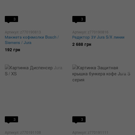
3
3
Артикул: z770190813
Артикул: z770190816
Манжета кофемолки Bosch /
Редуктор ЗУ Jura S/X линии
Siemens / Jura
2 688 грн
192 грн
3
3
Артикул: z770191108
Артикул: z770191111