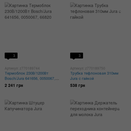
3
3
Артикул: z770189744
Артикул: z770189750
Термоблок 230В/1200Вт
Трубка тефлоновая 310мм
Bosch/Jura 641656, 0050067,
Jura с гайкой
66820
2 241 грн
538 грн