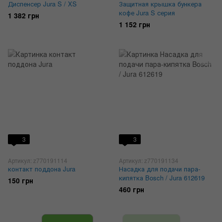
Диспенсер Jura S / XS
Защитная крышка бункера
кофе Jura S серия
1 382 грн
1 152 грн
3
3
Артикул: z770191114
Артикул: z770191134
контакт поддона Jura
Насадка для подачи пара-
кипятка Bosch / Jura 612619
150 грн
460 грн