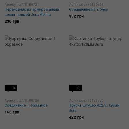
Артикул: z770189721
Артикул: z770189723
Переходник на армированный
Соединение на т/блок
шланг прямой Jura/Melitta
132 грн
230 грн
3
3
Артикул: z770189726
Артикул: z770189730
Соединение Т-образное
Трубка штуцер 4x2.5x128мм
Jura
163 грн
422 грн