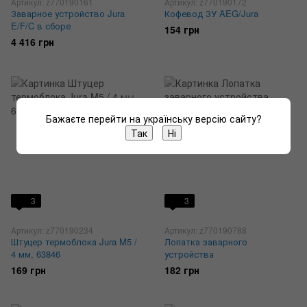
Артикул: z770190161
Артикул: z770190172
Заварное устройство Jura
Кофевод ЗУ AEG/Jura
E/F/C в сборе
154 грн
4 416 грн
Бажаєте перейти на українську версію сайту?
Так
Ні
3
3
Артикул: z770190234
Артикул: z770190788
Штуцер термоблока Jura M5 /
Лопатка заварного
4 мм, 63846
устройства
169 грн
182 грн