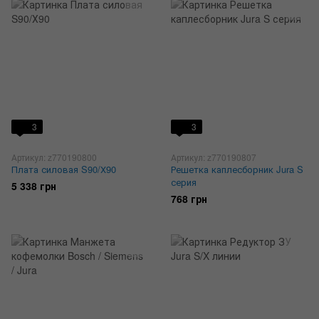
3
3
Артикул: z770190800
Артикул: z770190807
Плата силовая S90/Х90
Решетка каплесборник Jura S
серия
5 338 грн
768 грн