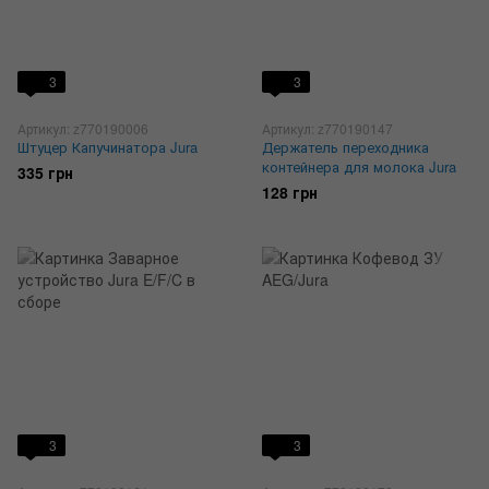
3
3
Артикул: z770190006
Артикул: z770190147
Штуцер Капучинатора Jura
Держатель переходника
контейнера для молока Jura
335 грн
128 грн
3
3