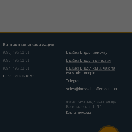
Контактная информация
(093) 496 31 31
Вайбер Відділ ремонту
(095) 496 31 31
Вайбер Відділ запчастин
(097) 496 31 31
Вайбер Відділ кави, чаю та
супутніх товарів
Перезвонить вам?
Telegram
sales@brayval-coffee.com.ua
03040, Украина, г. Киев, улица
Васильковская, 15/14
Карта проезда