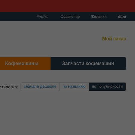
Сравнение
Рус
Укр
Желания
Вход
работы:
нет-магазин:
10:00–19:00 Без выходных
Мой заказ
сный центр:
:00–19:00 Cб 10:30-17:00 | Вс: вых.
Кофемашины
Запчасти кофемашин
сначала дешевле
по названию
по популярности
ртировка: