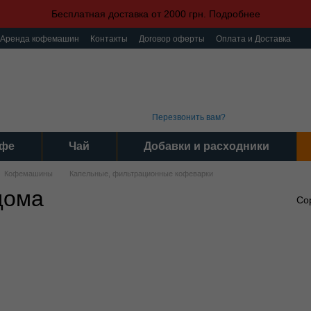
Бесплатная доставка от 2000 грн. Подробнее
Аренда кофемашин
Контакты
Договор оферты
Оплата и Доставка
ка конфиденциальности
Пользовательское соглашение
(093) 496 31 31
График 
Интер
(095) 496 31 31
Серви
(097) 496 31 31
Пн-Пт: 9
Перезвонить вам?
фе
Чай
Добавки и расходники
Кофемашины
Капельные, фильтрационные кофеварки
дома
Со