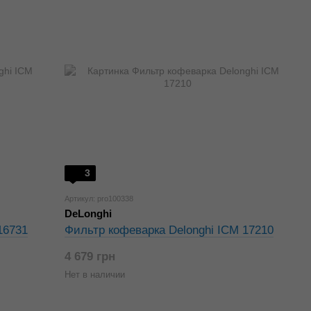
3
Артикул: pro100338
DeLonghi
16731
Фильтр кофеварка Delonghi ICM 17210
4 679 грн
Нет в наличии