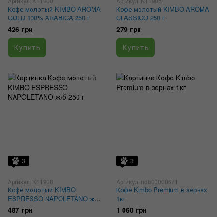
Артикул: K11900
Артикул: K11905
Кофе молотый KIMBO AROMA
Кофе молотый KIMBO AROMA
GOLD 100% ARABICA 250 г
CLASSICO 250 г
426 грн
279 грн
Купить
Купить
3
3
Артикул: K11908
Артикул: nob00000671
Кофе молотый KIMBO
Кофе Kimbo Premium в зернах
ESPRESSO NAPOLETANO ж/б
1кг
250 г
487 грн
1 060 грн