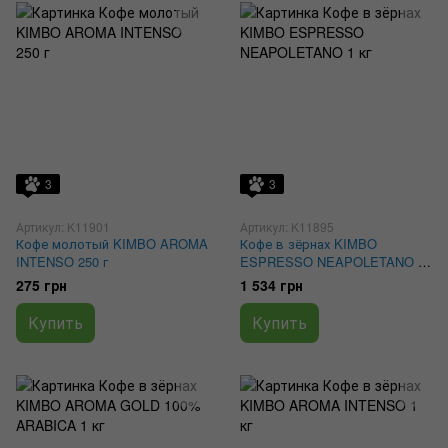
3
3
Артикул: K11901
Артикул: K11895
Кофе молотый KIMBO AROMA
Кофе в зёрнах KIMBO
INTENSO 250 г
ESPRESSO NEAPOLETANO 1
кг
275 грн
1 534 грн
Купить
Купить