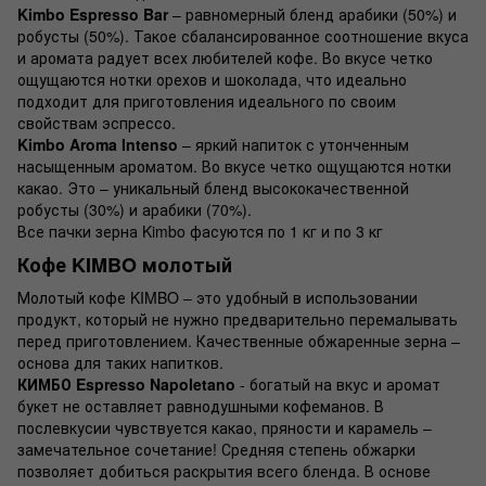
Kimbo Espresso Bar
– равномерный бленд арабики (50%) и
робусты (50%). Такое сбалансированное соотношение вкуса
и аромата радует всех любителей кофе. Во вкусе четко
ощущаются нотки орехов и шоколада, что идеально
подходит для приготовления идеального по своим
свойствам эспрессо.
Kimbo Aroma Intenso
– яркий напиток с утонченным
насыщенным ароматом. Во вкусе четко ощущаются нотки
какао. Это – уникальный бленд высококачественной
робусты (30%) и арабики (70%).
Все пачки зерна Kimbo фасуются по 1 кг и по 3 кг
Кофе KIMBO молотый
Молотый кофе KIMBO – это удобный в использовании
продукт, который не нужно предварительно перемалывать
перед приготовлением. Качественные обжаренные зерна –
основа для таких напитков.
КИМБО Espresso Napoletano
- богатый на вкус и аромат
букет не оставляет равнодушными кофеманов. В
послевкусии чувствуется какао, пряности и карамель –
замечательное сочетание! Средняя степень обжарки
позволяет добиться раскрытия всего бленда. В основе