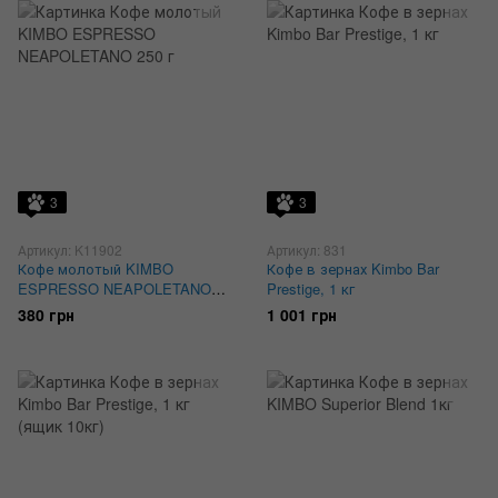
3
3
Артикул: K11902
Артикул: 831
Кофе молотый KIMBO
Кофе в зернах Kimbo Bar
ESPRESSO NEAPOLETANO
Prestige, 1 кг
250 г
380 грн
1 001 грн