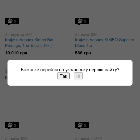
3
3
Артикул: opt831
Артикул: 830
Кофе в зернах Kimbo Bar
Кофе в зернах KIMBO Superior
Prestige, 1 кг (ящик 10кг)
Blend 1кг
10 010 грн
586 грн
Бажаєте перейти на українську версію сайту?
Так
Ні
3
3
Артикул: 528
Артикул: 11880