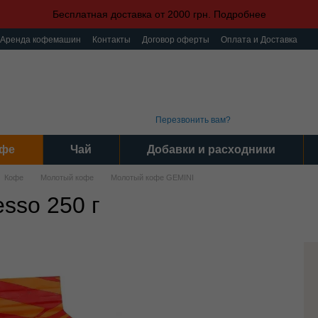
Бесплатная доставка от 2000 грн. Подробнее
Аренда кофемашин
Контакты
Договор оферты
Оплата и Доставка
ка конфиденциальности
Пользовательское соглашение
(093) 496 31 31
График 
Интер
(095) 496 31 31
Серви
(097) 496 31 31
Пн-Пт: 9
Перезвонить вам?
фе
Чай
Добавки и расходники
Кофе
Молотый кофе
Молотый кофе GEMINI
sso 250 г