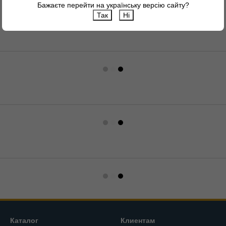
Бажаєте перейти на українську версію сайту?
Так
Ні
Каталог
Клиентам