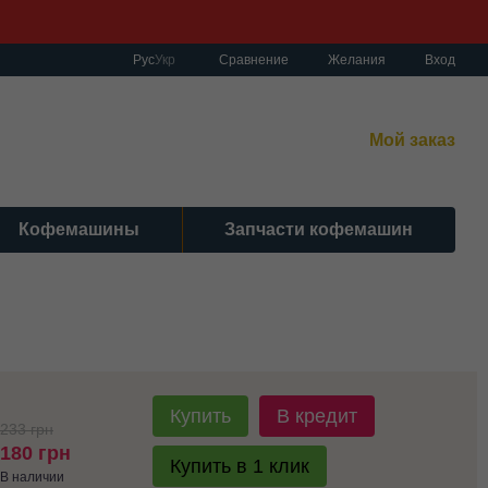
Сравнение
Рус
Укр
Желания
Вход
работы:
нет-магазин:
10:00–19:00 Без выходных
Мой заказ
сный центр:
:00–19:00 Cб 10:30-17:00 | Вс: вых.
Кофемашины
Запчасти кофемашин
Купить
В кредит
233 грн
180 грн
Купить в 1 клик
В наличии