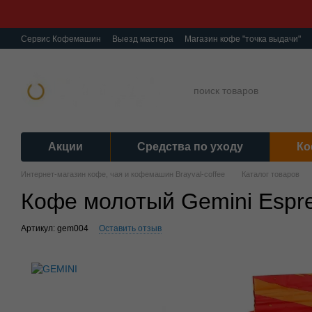
Перейти к основному контенту
Сервис Кофемашин
Выезд мастера
Магазин кофе "точка выдачи"
О нас
Ремонт кофемашин
Гарантия
Обмен и Возврат
Полити
Акции
Средства по уходу
Ко
Интернет-магазин кофе, чая и кофемашин Brayval-coffee
Каталог товаров
Кофе молотый Gemini Espre
Артикул: gem004
Оставить отзыв