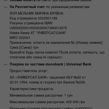
На Рассчетный счет
по указанным реквизитам:
ФОП МЕЛЬНИК МАРИНА ЮРІЇВНА
Код отримувача 3322901188
Рахунок отримувача IBAN
UA593220010000026007380012976
Назва банку АТ "УНІВЕРСАЛ БАНК"
МФО 322001
Призначення: оплата за замовлення № {{Номер заявки}}
Сума:{{Сума}} грн
Врахуйте будь-ласка комісію! Після оплати, напишіть, що
сплатили або скиньте скріншот.
Покупка по частями monobank | Universal Bank
Предоставитель услуг:
АО «УНИВЕРСАЛ БАНК» лицензия НБУ №92 от
20.01.1994, номер в госреестре банков №226.
Характеристики продукта:
Минимальная сумма рассрочки: 1 грн
Максимальная сумма рассрочки: 400 000 грн
Реальная годовая процентная ставка: 0,000001%