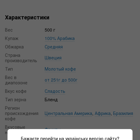
Характеристики
Вес
500 г
Купаж
100% Арабика
Обжарка
Средняя
Страна
Швеция
производитель
Тип
Молотый кофе
Вес в
от 251г до 500г
диапозоне
Вкус кофе
Сладость
Тип зерна
Бленд
Регион
происхождения
Центральная Америка
,
Африка
,
Бразилия
кофе
Вкусовые
Фрукты
нотки
Бажаєте перейти на українську версію сайту?