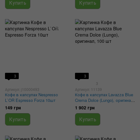
Купить
Купить
3
3
3
Артикул: j10000493
Артикул: 11139
Кофе в капсулах Nespresso
Кофе в капсулах Lavazza Blue
L`OR Espresso Forza 10шт
Crema Dolce (Lungo), оригинал,
100 шт
149 грн
1 902 грн
Купить
Купить