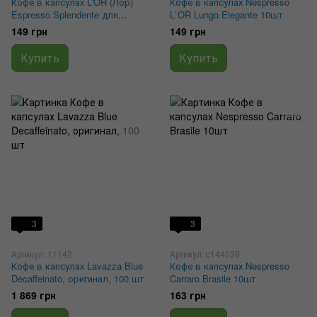
Кофе в капсулах L'OR (Лор)
Кофе в капсулах Nespresso
Espresso Splendente для
L`OR Lungo Elegante 10шт
систем Nespresso (Неспрессо),
149 грн
149 грн
10 шт (Франция)
Купить
Купить
3
3
Артикул: 11142
Артикул: c144039
Кофе в капсулах Lavazza Blue
Кофе в капсулах Nespresso
Decaffeinato, оригинал, 100 шт
Carraro Brasile 10шт
1 869 грн
163 грн