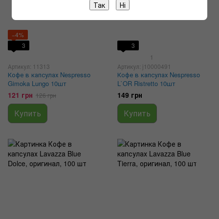
Так
Ні
−4%
3
3
1
Артикул: 11313
Артикул: j10000491
Кофе в капсулах Nespresso
Кофе в капсулах Nespresso
Gimoka Lungo 10шт
L`OR Ristretto 10шт
121 грн
149 грн
126 грн
Купить
Купить