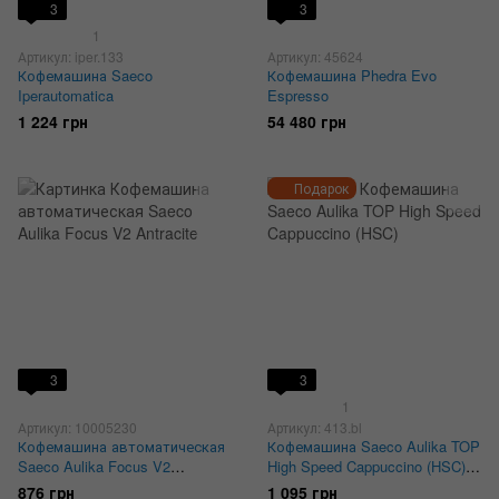
3
3
1
Артикул: iper.133
Артикул: 45624
Кофемашина Saeco
Кофемашина Phedra Evo
Iperautomatica
Espresso
1 224 грн
54 480 грн
Подарок
3
3
1
Артикул: 10005230
Артикул: 413.bl
Кофемашина автоматическая
Кофемашина Saeco Aulika TOP
Saeco Aulika Focus V2
High Speed Cappuccino (HSC)
Antracite
Black
876 грн
1 095 грн