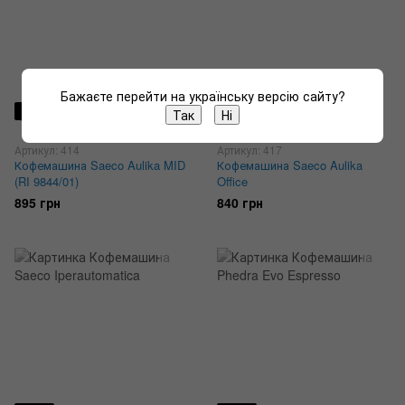
Бажаєте перейти на українську версію сайту?
3
3
Так
Ні
Артикул: 414
Артикул: 417
Кофемашина Saeco Aulika MID
Кофемашина Saeco Aulika
(RI 9844/01)
Office
895 грн
840 грн