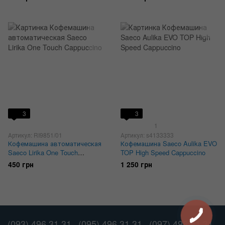
3
3
1
Артикул: RI9851/01
Артикул: s4133333
Кофемашина автоматическая
Кофемашина Saeco Aulika EVO
Saeco Lirika One Touch
TOP High Speed Cappuccino
Cappuccino
450 грн
1 250 грн
(093) 496 31 31
(095) 496 31 31
(097) 496 31 31