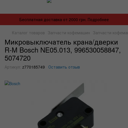
Бесплатная доставка от 2000 грн. Подробнее
Каталог товаров
Запчасти кофемашин
Запчасти кофема
Микровыключатель крана/дверки
R-M Bosch NE05.013, 996530058847,
5074720
Артикул:
z770185749
Оставить отзыв