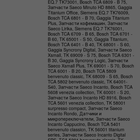
EQ.7 TK73001, Bosch TCA 6809 - B 75,
Запчасти Saeco Minuto HD 8865, Gaggia
Titanium Office, Siemens EQ.7 TK76009,
Bosch TCA 6801 - B 70, Gaggia Titanium
Plus, Запчасти кофемашин, Запчасти
Saeco Lirika, Siemens EQ.7 TK76001,
Bosch TCA 6709 - B 65, Bosch TCA 6701 -
B 60, TK 65001 - S 50, Gaggia Titanium,
Bosch TCA 6401 - B 40, TK 68001 - S 60,
Gaggia Syncrony Digital, Запчасти Saeco
Xsmall, TK 69009 - S 75, Bosch TCA 6301 -
B 30, Gaggia Syncrony Logic, Запчасти
Saeco Xsmall Plus, TK 69001 - S 70, Bosch
TCA 6001 - B 20, Bosch TCA 5809
benvenuto classic, TK 68009 - S 65, Bosch
TCA 5802 benvenuto classic, TK 64001-
S40, Запчасти Saeco Incanto, Bosch TCA
5608 venezia collection, TK 60001 - S 20,
Запчасти Saeco Incanto HD 8916, Bosch
TCA 5601 venezia collection, TK 58001
surpresso compact, Запчасти Saeco
Incanto Rondo, Датчики и
микропереключатели, Запчасти Saeco
Incanto Cappucino, Bosch TCA 5401
benvenuto classicn, TK 56001 titanium
series, Запчасти Saeco Incanto Digital
SBS, ТСА 5201 benvenuto classic, TK