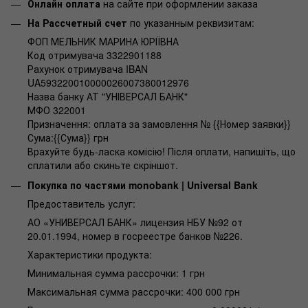
Онлайн оплата
на сайте при оформлении заказа
На Рассчетный счет
по указанным реквизитам:
ФОП МЕЛЬНИК МАРИНА ЮРІЇВНА
Код отримувача 3322901188
Рахунок отримувача IBAN
UA593220010000026007380012976
Назва банку АТ "УНІВЕРСАЛ БАНК"
МФО 322001
Призначення: оплата за замовлення № {{Номер заявки}}
Сума:{{Сума}} грн
Врахуйте будь-ласка комісію! Після оплати, напишіть, що
сплатили або скиньте скріншот.
Покупка по частями monobank | Universal Bank
Предоставитель услуг:
АО «УНИВЕРСАЛ БАНК» лицензия НБУ №92 от
20.01.1994, номер в госреестре банков №226.
Характеристики продукта:
Минимальная сумма рассрочки: 1 грн
Максимальная сумма рассрочки: 400 000 грн