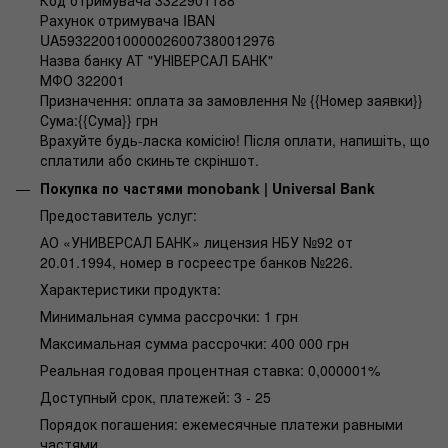
Код отримувача 3322901188
Рахунок отримувача IBAN
UA593220010000026007380012976
Назва банку АТ "УНІВЕРСАЛ БАНК"
МФО 322001
Призначення: оплата за замовлення № {{Номер заявки}}
Сума:{{Сума}} грн
Врахуйте будь-ласка комісію! Після оплати, напишіть, що
сплатили або скиньте скріншот.
Покупка по частями monobank | Universal Bank
Предоставитель услуг:
АО «УНИВЕРСАЛ БАНК» лицензия НБУ №92 от
20.01.1994, номер в госреестре банков №226.
Характеристики продукта:
Минимальная сумма рассрочки: 1 грн
Максимальная сумма рассрочки: 400 000 грн
Реальная годовая процентная ставка: 0,000001%
Доступный срок, платежей: 3 - 25
Порядок погашения: ежемесячные платежи равными
частями