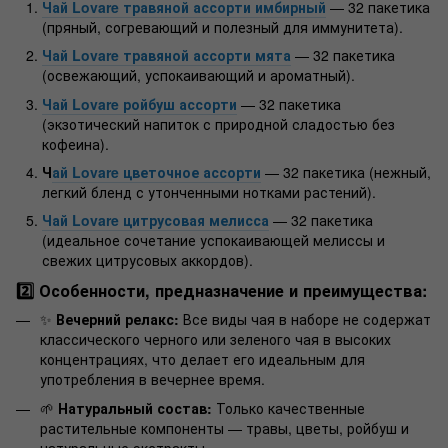
Чай Lovare травяной ассорти имбирный
— 32 пакетика
(пряный, согревающий и полезный для иммунитета).
Чай Lovare травяной ассорти мята
— 32 пакетика
(освежающий, успокаивающий и ароматный).
Чай Lovare ройбуш ассорти
— 32 пакетика
(экзотический напиток с природной сладостью без
кофеина).
Ч
ай Lovare цветочное ассорти
— 32 пакетика (нежный,
легкий бленд с утонченными нотками растений).
Чай Lovare цитрусовая мелисса
— 32 пакетика
(идеальное сочетание успокаивающей мелиссы и
свежих цитрусовых аккордов).
2️⃣ Особенности, предназначение и преимущества:
✨
Вечерний релакс:
Все виды чая в наборе не содержат
классического черного или зеленого чая в высоких
концентрациях, что делает его идеальным для
употребления в вечернее время.
🌱
Натуральный состав:
Только качественные
растительные компоненты — травы, цветы, ройбуш и
натуральные экстракты.