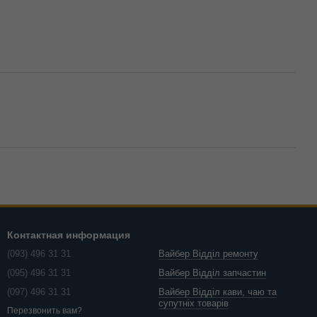
Контактная информация
(093) 496 31 31
Вайбер Відділ ремонту
(095) 496 31 31
Вайбер Відділ запчастин
(097) 496 31 31
Вайбер Відділ кави, чаю та
супутніх товарів
Перезвонить вам?