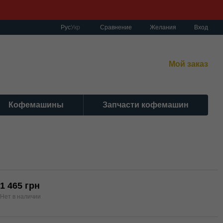
Сравнение
Рус
Укр
Желания
Вход
работы:
нет-магазин:
10:00–19:00 Без выходных
Мой заказ
сный центр:
:00–19:00 Cб 10:30-17:00 | Вс: вых.
Кофемашины
Запчасти кофемашин
1 465 грн
Нет в наличии