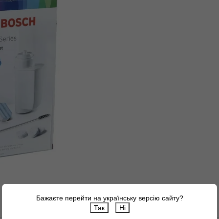
Бажаєте перейти на українську версію сайту?
Так
Ні