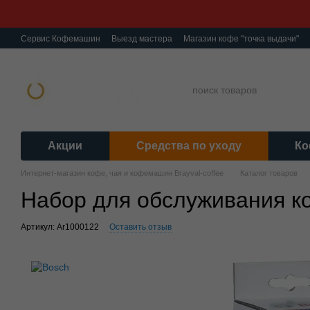
Перейти к основному контенту
Сервис Кофемашин
Выезд мастера
Магазин кофе "точка выдачи"
О нас
Ремонт кофемашин
Гарантия
Обмен и Возврат
Полити
Акции
Средства по уходу
Ко
Интернет-магазин кофе, чая и кофемашин Brayval-coffee
Каталог товаров
Набор для обслуживания 
Артикул: Ar1000122
Оставить отзыв