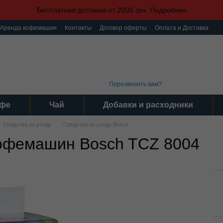
Бесплатная доставка от 2000 грн. Подробнее
Аренда кофемашин
Контакты
Договор оферты
Оплата и Доставка
ка конфиденциальности
Пользовательское соглашение
(093) 496 31 31
График 
Интер
(095) 496 31 31
Серви
(097) 496 31 31
Пн-Пт: 9
Перезвонить вам?
фе
Чай
Добавки и расходники
Средства по уходу
Средства по уходу Bosch
кофемашин Bosch TCZ 8004