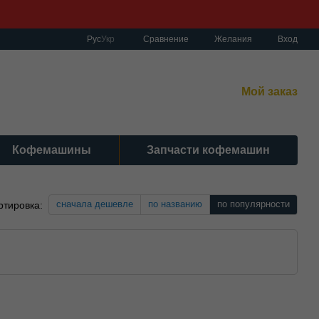
Сравнение
Рус
Укр
Желания
Вход
работы:
нет-магазин:
10:00–19:00 Без выходных
Мой заказ
сный центр:
:00–19:00 Cб 10:30-17:00 | Вс: вых.
Кофемашины
Запчасти кофемашин
сначала дешевле
по названию
по популярности
ртировка: