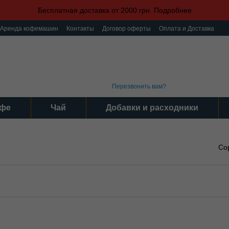
Бесплатная доставка от 2000 грн. Подробнее
Аренда кофемашин
Контакты
Договор оферты
Оплата и Доставка
ка конфиденциальности
Пользовательское соглашение
(093) 496 31 31
График 
Интер
(095) 496 31 31
Серви
(097) 496 31 31
Пн-Пт: 9
Перезвонить вам?
фе
Чай
Добавки и расходники
Со