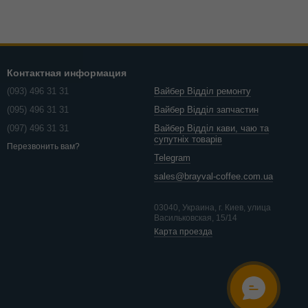
Контактная информация
(093) 496 31 31
Вайбер Відділ ремонту
(095) 496 31 31
Вайбер Відділ запчастин
(097) 496 31 31
Вайбер Відділ кави, чаю та
супутніх товарів
Перезвонить вам?
Telegram
sales@brayval-coffee.com.ua
03040, Украина, г. Киев, улица
Васильковская, 15/14
Карта проезда