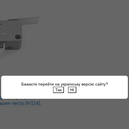
Бажаєте перейти на українську версію сайту?
Так
Ні
h2-88-j42 (на 3
ашин necta 0V1141