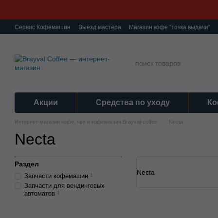
Перейти к основному контенту
Сервис Кофемашин
Выезд мастера
Магазин кофе "точка выдачи"
О нас
Ремонт кофемашин
Гарантия
Обмен и Возврат
Полити
Акции
Средства по уходу
Ко
Интернет-магазин кофе, чая и кофемашин Brayval-coffee
Necta
Necta
Раздел
Necta
Запчасти кофемашин
1
Запчасти для вендинговых
автоматов
1