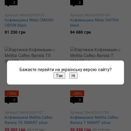
3
3
Артикул: Miele20000163
Артикул: Miele20000164
Кофемашина Miele CM6350
Кофемашина Miele СМ7500
OBSW black
black
91 230 грн
94 680 грн
Бажаєте перейти на українську версію сайту?
Так
Ні
−15%
−53%
3
3
Артикул: Melit20000767
Артикул: Melit20000769
Кофемашина Melitta Caffeo
Кофемашина Melitta Caffeo
Barista TS SMART silver
Barista T SMART silver
55 465 грн
30 440 грн
65 110 грн
65 110 грн